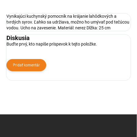
Vynikajúci kuchynský pomocník na krájanie lahôdkových a
tvrdých syrov. Ľahko sa udržiava, možno ho umývať pod tečúcou
vodou. Ucho na zavesenie. Materiál: nerez Dlžka: 25 cm
Diskusia
Buďte prvý, kto napíše príspevok k tejto položke.
Pridať komentár
Z
á
p