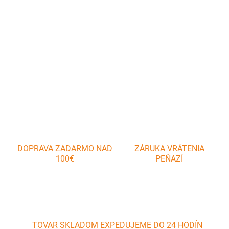
Vynikajúci kuchynský pomocník na krájanie lahôdkových a
tvrdých syrov. Ľahko sa udržiava, možno ho umývať pod tečúcou
vodou.
DETAILNÉ INFORMÁCIE
OPÝTAŤ SA
DOPRAVA ZADARMO NAD
ZÁRUKA VRÁTENIA
100€
PEŇAZÍ
TOVAR SKLADOM EXPEDUJEME DO 24 HODÍN