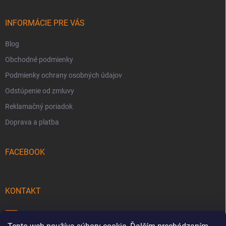
ä
t
i
INFORMÁCIE PRE VÁS
e
Blog
Obchodné podmienky
Podmienky ochrany osobných údajov
Odstúpenie od zmluvy
Reklamačný poriadok
Doprava a platba
FACEBOOK
KONTAKT
info
@
pecmaniak.store