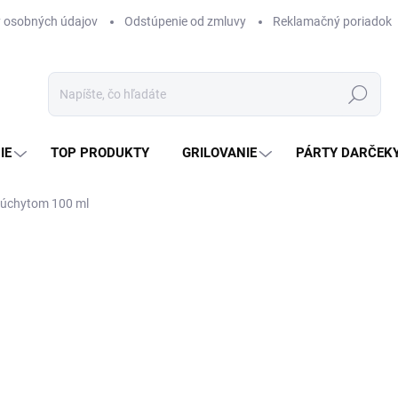
 osobných údajov
Odstúpenie od zmluvy
Reklamačný poriadok
Hľadať
IE
TOP PRODUKTY
GRILOVANIE
PÁRTY DARČEK
 úchytom 100 ml
otenia
ZNAČKA:
ACHI
4,98 €
4,05 € bez DPH
Jednotková
SKLADOM
(>5 KS)
cena: