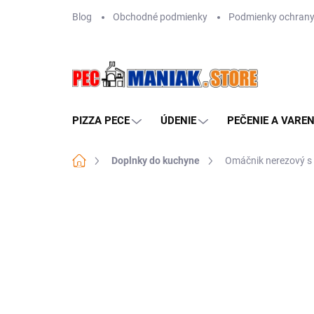
Prejsť
Blog
Obchodné podmienky
Podmienky ochrany
na
obsah
PIZZA PECE
ÚDENIE
PEČENIE A VAREN
Domov
Doplnky do kuchyne
Omáčnik nerezový s
Neohodnotené
Podrobnosti hodn