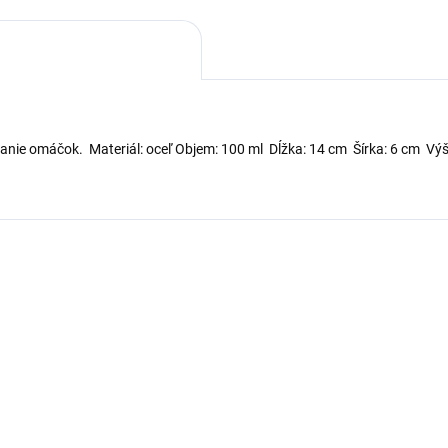
vanie omáčok. Materiál: oceľ Objem: 100 ml Dĺžka: 14 cm Šírka: 6 cm Vý