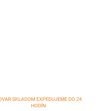
026
Pridať do košíka
slúži na servírovanie omáčok. Materiál: oceľ
Šírka: 6 cm Výška: 5 cm Váha: 75 g
OPÝTAŤ SA
OVAR SKLADOM EXPEDUJEME DO 24
HODÍN