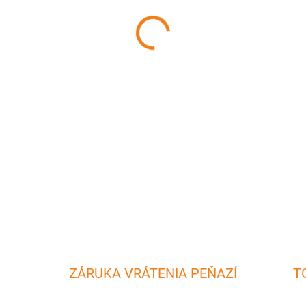
MÔŽEME DORUČIŤ DO:
10.8.2
−
+
Omáčnik nerezový s úchytom 
Objem: 100 ml Dĺžka: 14 cm 
DETAILNÉ INFORMÁCIE
ZÁRUKA VRÁTENIA PEŇAZÍ
T