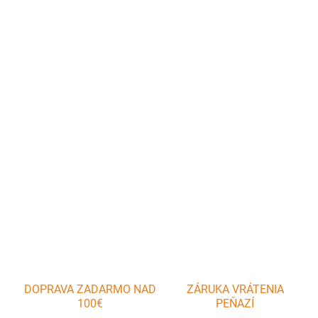
cena:
MÔŽEME
DORUČIŤ DO:
11.8.2026
−
+
Pridať do košíka
Vynikajúci pre ľahké oddeľovanie bielkov. Oddeľovač umiestnite na
okraj hrnčeka alebo misky a vajcia rozklepnite o čepeľ.
DETAILNÉ INFORMÁCIE
OPÝTAŤ SA
DOPRAVA ZADARMO NAD
ZÁRUKA VRÁTENIA
100€
PEŇAZÍ