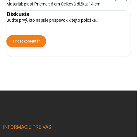
Materiál: plast Priemer: 6 cm Celková dlžka: 14 cm
Diskusia
Buďte prvý, kto napíše príspevok k tejto položke.
Pridať komentár
Z
á
p
ä
t
i
INFORMÁCIE PRE VÁS
e