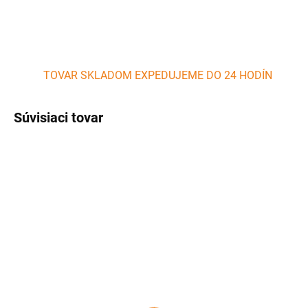
TOVAR SKLADOM EXPEDUJEME DO 24 HODÍN
Súvisiaci tovar
SKLADOM
SKLADOM
(1 KS)
(1 KS)
Valček na cesto
Doska na cesto drevená
nerezový 38,5 x 5 cm
80x60 cm PERFECT