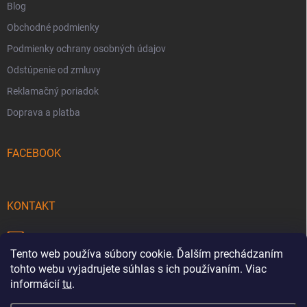
Blog
Obchodné podmienky
Podmienky ochrany osobných údajov
Odstúpenie od zmluvy
Reklamačný poriadok
Doprava a platba
FACEBOOK
KONTAKT
info
@
pecmaniak.store
Tento web používa súbory cookie. Ďalším prechádzaním
0940 644 322
tohto webu vyjadrujete súhlas s ich používaním. Viac
informácií
tu
.