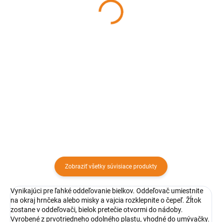
ACHI
HOME
8,82 €
46,12 €
Detail
Detail
Valček na cesto vyrobený z
Drevená doska sa používa na
ušľachtilej ocele. Praktický valček
miesenie, rozvaľkanie a krájanie
na cesto - nevyhnutná potreba
cesta. Je ideálnym pomocníkom
každej gazdinej, ktorá rada
pri príprave koláčov a cestovín.
vypeká sladké aj slané dobroty.
Zobraziť všetky súvisiace produkty
Vynikajúci pre ľahké oddeľovanie bielkov. Oddeľovač umiestnite
na okraj hrnčeka alebo misky a vajcia rozklepnite o čepeľ. Žĺtok
zostane v oddeľovači, bielok pretečie otvormi do nádoby.
Vyrobené z prvotriedneho odolného plastu, vhodné do umývačky.