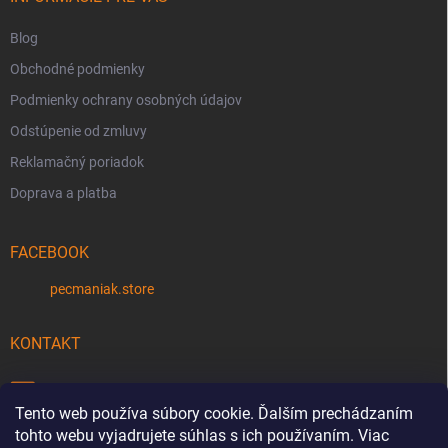
e
Blog
Obchodné podmienky
Podmienky ochrany osobných údajov
Odstúpenie od zmluvy
Reklamačný poriadok
Doprava a platba
FACEBOOK
pecmaniak.store
KONTAKT
info
@
pecmaniak.store
Tento web používa súbory cookie. Ďalším prechádzaním
0940 644 322
tohto webu vyjadrujete súhlas s ich používaním. Viac