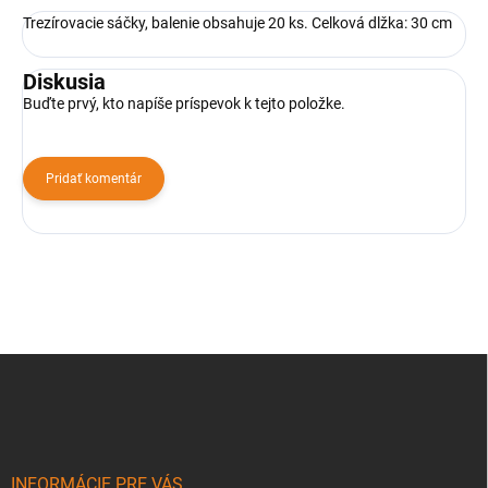
Trezírovacie sáčky, balenie obsahuje 20 ks. Celková dlžka: 30 cm
Diskusia
Buďte prvý, kto napíše príspevok k tejto položke.
Pridať komentár
Z
á
p
ä
t
i
INFORMÁCIE PRE VÁS