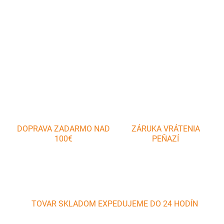
Trezírovacie sáčky, balenie obsahuje 20 ks. Celková dlžka: 30 cm
DETAILNÉ INFORMÁCIE
OPÝTAŤ SA
DOPRAVA ZADARMO NAD
ZÁRUKA VRÁTENIA
100€
PEŇAZÍ
TOVAR SKLADOM EXPEDUJEME DO 24 HODÍN