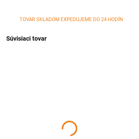
TOVAR SKLADOM EXPEDUJEME DO 24 HODÍN
Súvisiaci tovar
SKLADOM
(>5 KS)
Plechová dóza okrúhla
LAVENDER, BANQUET
3,80 €