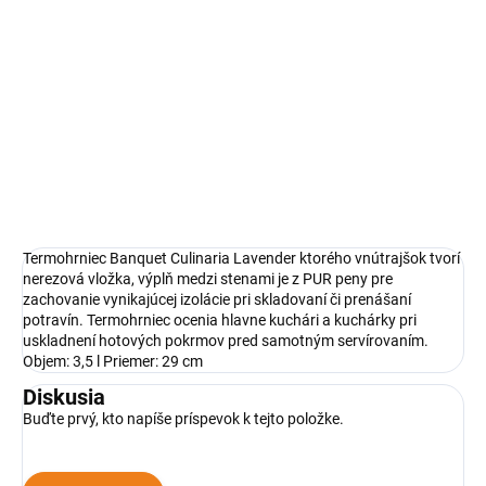
Detail
Multifunkčná dóza LEVANDUĽA
iste nájde uplatnenie v každej
domácnosti. Dóza je vhodná ako
na skladovanie potravín či
rôznych vecí v domácnosti, tak aj
ako netradičná dekorácia.
Termohrniec Banquet Culinaria Lavender ktorého vnútrajšok tvorí
nerezová vložka, výplň medzi stenami je z PUR peny pre
zachovanie vynikajúcej izolácie pri skladovaní či prenášaní
potravín. Termohrniec ocenia hlavne kuchári a kuchárky pri
uskladnení hotových pokrmov pred samotným servírovaním.
Objem: 3,5 l Priemer: 29 cm
Diskusia
Buďte prvý, kto napíše príspevok k tejto položke.