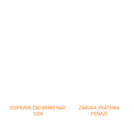
Termohrniec Banquet Culinaria Lavender ktorého vnútrajšok tvorí
nerezová vložka, výplň medzi stenami je z PUR peny pre
zachovanie vynikajúcej izolácie pri skladovaní či prenášaní
potravín. Termohrniec ocenia hlavne kuchári a kuchárky pri
uskladnení hotových po
DETAILNÉ INFORMÁCIE
OPÝTAŤ SA
DOPRAVA ZADARMO NAD
ZÁRUKA VRÁTENIA
100€
PEŇAZÍ