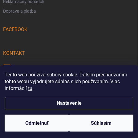
Reklamačný poriadok
Doprava a platba
FACEBOOK
KONTAKT
info
@
pecmaniak.store
Tento web používa súbory cookie. Ďalším prechádzaním
0940 644 322
tohto webu vyjadrujete súhlas s ich používaním. Viac
informácií
tu
.
Nastavenie
Copyright 2026
pecmaniak.store
. Všetky práva vyhradené.
Upraviť
nastavenie cookies
Odmietnuť
Súhlasím
Vytvoril Shoptet