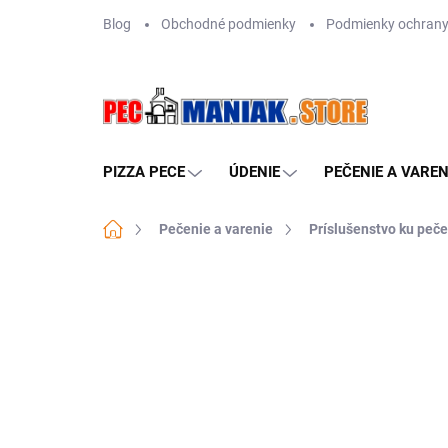
Prejsť
Blog
Obchodné podmienky
Podmienky ochrany
na
obsah
PIZZA PECE
ÚDENIE
PEČENIE A VAREN
Domov
Pečenie a varenie
Príslušenstvo ku peče
Neohodnotené
Podrobnosti hodn