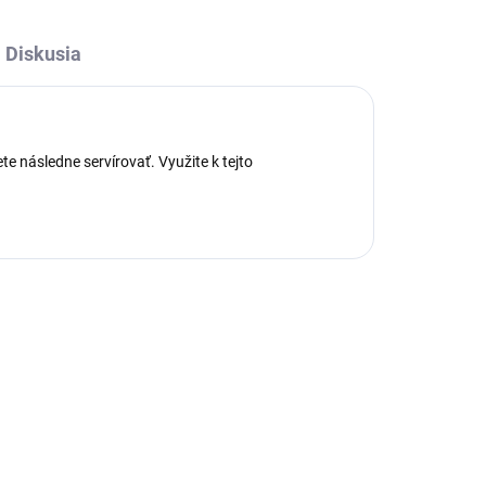
Diskusia
e následne servírovať. Využite k tejto