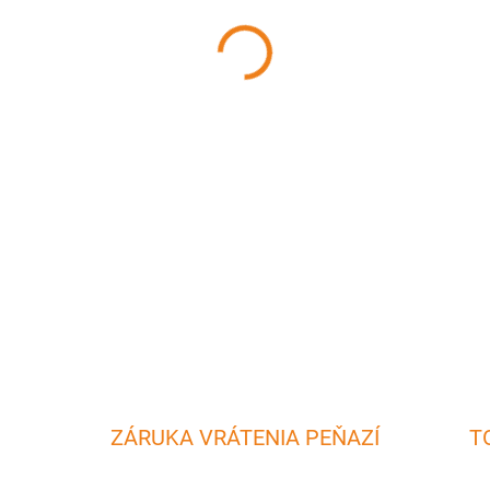
MÔŽEME DORUČIŤ DO:
7.8.20
−
+
Pripravte si rovnako silné a
servírovať.
DETAILNÉ INFORMÁCIE
ZÁRUKA VRÁTENIA PEŇAZÍ
T