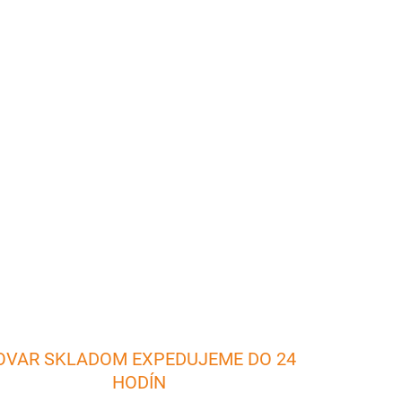
26
Pridať do košíka
 rovnomerné plátky syra, ktoré môžete následne
OPÝTAŤ SA
OVAR SKLADOM EXPEDUJEME DO 24
HODÍN