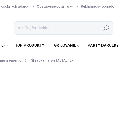
 osobných údajov
Odstúpenie od zmluvy
Reklamačný poriadok
Hľadať
IE
TOP PRODUKTY
GRILOVANIE
PÁRTY DARČEK
niu a vareniu
Škrabka na syr METALTEX
otenia
ZNAČKA:
METALTEX
5,75 €
4,67 € bez DPH
Jednotková
SKLADOM
(5 KS)
cena: