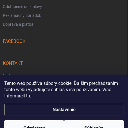
Odstúpenie od zmluvy
Reklamačný poriadok
Doprava a platba
FACEBOOK
KONTAKT
info
@
pecmaniak.store
Tento web používa súbory cookie. Ďalším prechádzaním
0940 644 322
tohto webu vyjadrujete súhlas s ich používaním. Viac
informácií
tu
.
Nastavenie
Copyright 2026
pecmaniak.store
. Všetky práva vyhradené.
Upraviť
nastavenie cookies