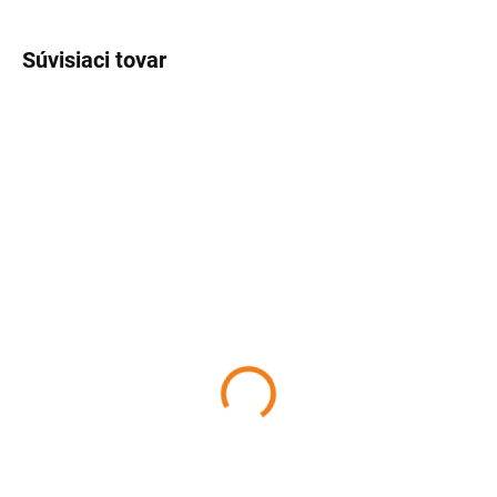
Súvisiaci tovar
SKLADOM
SKLADOM
(2 KS)
(2 KS)
Keramická miska modrá
Keramická miska ružová
610 ml
610 ml
5,56 €
5,56 €
Detail
Detail
Krásna keramická miska na
Krásna keramická miska na