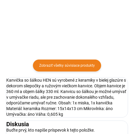
cereálie, šalát alebo na koláčiky.
cereálie, šalát alebo na koláčiky.
Vhodné aj do umývačky.
Vhodné aj do umývačky.
Zobraziť všetky súvisiace produkty
Kanvička so šálkou HEN sú vyrobené z keramiky v bielej glazúre s
dekorom sliepočky a ružovým viečkom kanvice. Objem kanvice je
360 ml a objem šálky 330 ml. Kanvicu so šálkou je možné umývať
v umývačke riadu, ale pre zachovanie dokonalého vzhľadu,
odporúčame umývať ručne. Obsah: 1x miska, 1x kanvička
Materiál: keramika Rozmer: 15x14x13 cm Mikrovlnka: áno
Umývačka: áno Váha: 0,605 kg
Diskusia
Buďte prvý, kto napíše príspevok k tejto položke.