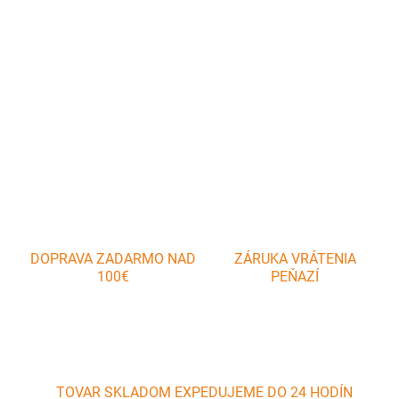
Kanvička so šálkou HEN sú vyrobené z keramiky v bielej glazúre s
dekorom sliepočky a ružovým viečkom kanvice. Objem kanvice je
360 ml a objem šálky 330 ml.
DETAILNÉ INFORMÁCIE
OPÝTAŤ SA
DOPRAVA ZADARMO NAD
ZÁRUKA VRÁTENIA
100€
PEŇAZÍ
TOVAR SKLADOM EXPEDUJEME DO 24 HODÍN