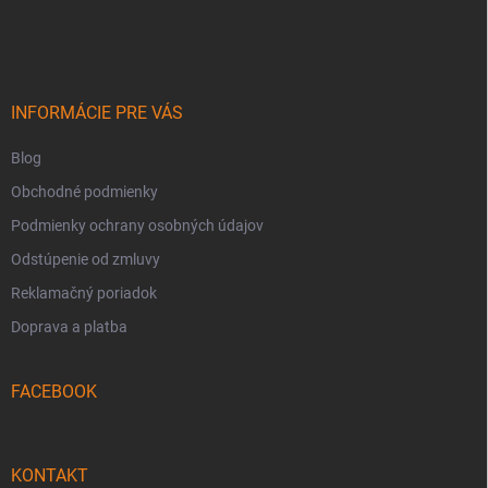
á
p
ä
t
i
INFORMÁCIE PRE VÁS
e
Blog
Obchodné podmienky
Podmienky ochrany osobných údajov
Odstúpenie od zmluvy
Reklamačný poriadok
Doprava a platba
FACEBOOK
KONTAKT