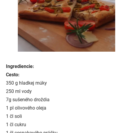
Ingrediencie:
Cesto:
350 g hladkej múky
250 ml vody
7g sušeného droždia
1 pl olivového oleja
1 čl soli
1 čl cukru
1 čl cesnakového prášku