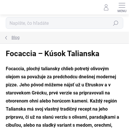
Prejsť
na
obsah
Hľadať
Blog
Focaccia – Kúsok Talianska
Focaccia, plochý taliansky chlieb potretý olivovým
olejom sa považuje za predchodcu dnešnej modernej
pizze. Jeho pôvod môžeme nájsť už u Etruskov a v
starovekom Grécku, prvé verzie sa pripravovali na
otvorenom ohni alebo horúcom kameni. Každý región
Talianska má svoj vlastný tradičný recept na jeho
prípravu, či už na slanú verziu s olivami, paradajkami a
cibuľou, alebo na sladký variant s medom, orechmi,