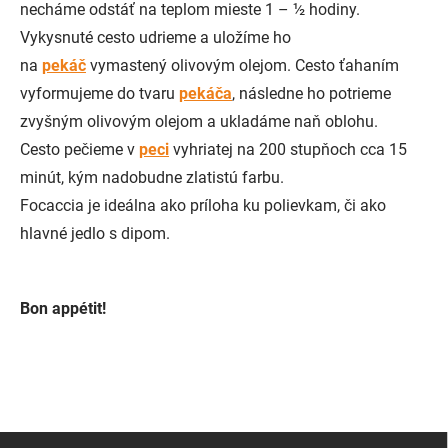
necháme odstáť na teplom mieste 1 – ½ hodiny.
Vykysnuté cesto udrieme a uložíme ho
na
pekáč
vymastený olivovým olejom. Cesto ťahaním
vyformujeme do tvaru
pekáča
, následne ho potrieme
zvyšným olivovým olejom a ukladáme naň oblohu.
Cesto pečieme v
peci
vyhriatej na 200 stupňoch cca 15
minút, kým nadobudne zlatistú farbu.
Focaccia je ideálna ako príloha ku polievkam, či ako
hlavné jedlo s dipom.
Bon appétit!
Z