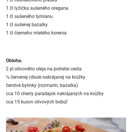
1 čl lyžička sušeného oregana
1 čl sušeného tymianu
1 čl sušenej bazalky
1 čl čierneho mletého korenia
Obloha:
2 pl olivového oleja na potretie cesta
½ červenej cibule nakrájanej na krúžky
čerstvé bylinky (rozmarín, bazalka)
cca 10 cherry paradajok nakrájaných na krúžky
cca 15 kusov olivových bobúľ