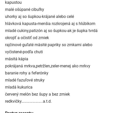
kapustou
malé ošúpané cibuľky
uhorky aj so šupkou-krájané alebo celé
hlávková kapusta-menšia rozkrojená aj s hlúbikom
mladé cukiny,patizón aj so šupkou-ak je šupka tvrdá
okrojiť a očistiť od zrniek
rajčinové guľaté mäsité papriky so zrnkami alebo
vyčistené-podľa chuti
mäsitá kápia
pokrájaná mrkva,petržlen,zeler-menej ako mrkvy
baranie rohy a feferónky
mladé fazuľové struky
mladá kukurica
červený melón bez šupy a bez zrniek
redkvičky…………………..a.t.d.