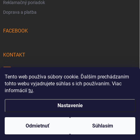
Reklamačný poriadok
Doprava a platba
FACEBOOK
KONTAKT
info
@
pecmaniak.store
Tento web používa súbory cookie. Ďalším prechádzaním
0940 644 322
tohto webu vyjadrujete súhlas s ich používaním. Viac
informácií
tu
.
Nastavenie
Copyright 2026
pecmaniak.store
. Všetky práva vyhradené.
Upraviť
nastavenie cookies
Odmietnuť
Súhlasím
Vytvoril Shoptet