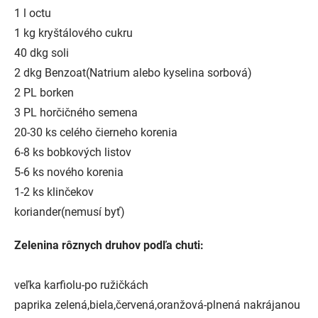
1 l octu
1 kg kryštálového cukru
40 dkg soli
2 dkg Benzoat(Natrium alebo kyselina sorbová)
2 PL borken
3 PL horčičného semena
20-30 ks celého čierneho korenia
6-8 ks bobkových listov
5-6 ks nového korenia
1-2 ks klinčekov
koriander(nemusí byť)
Zelenina rôznych druhov podľa chuti:
veľka karfiolu-po ružičkách
paprika zelená,biela,červená,oranžová-plnená nakrájanou