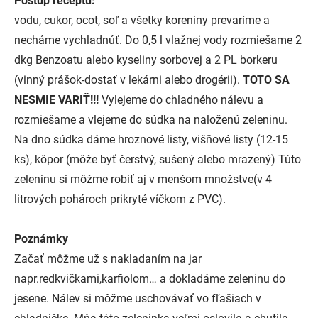
Postup receptu:
vodu, cukor, ocot, soľ a všetky koreniny prevaríme a
necháme vychladnúť. Do 0,5 l vlažnej vody rozmiešame 2
dkg Benzoatu alebo kyseliny sorbovej a 2 PL borkeru
(vinný prášok-dostať v lekárni alebo drogérii).
TOTO SA
NESMIE VARIŤ!!!
Vylejeme do chladného nálevu a
rozmiešame a vlejeme do súdka na naloženú zeleninu.
Na dno súdka dáme hroznové listy, višňové listy (12-15
ks), kôpor (môže byť čerstvý, sušený alebo mrazený) Túto
zeleninu si môžme robiť aj v menšom množstve(v 4
litrových pohároch prikryté víčkom z PVC).
Poznámky
Začať môžme už s nakladaním na jar
napr.redkvičkami,karfiolom… a dokladáme zeleninu do
jesene. Nálev si môžme uschovávať vo fľašiach v