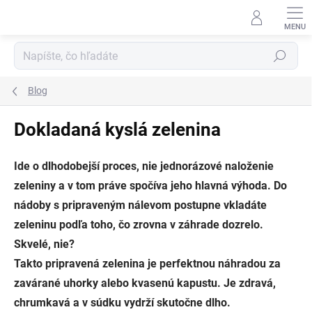
Prejsť
na
obsah
Hľadať
Blog
Dokladaná kyslá zelenina
Ide o dlhodobejší proces, nie jednorázové naloženie
zeleniny a v tom práve spočíva jeho hlavná výhoda. Do
nádoby s pripraveným nálevom postupne vkladáte
zeleninu podľa toho, čo zrovna v záhrade dozrelo.
Skvelé, nie?
Takto pripravená zelenina je perfektnou náhradou za
zavárané uhorky alebo kvasenú kapustu. Je zdravá,
chrumkavá a v súdku vydrží skutočne dlho.