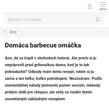
Prejsť
na
obsah
Hľadať
Blog
Domáca barbecue omáčka
Áno, dá sa kúpiť v obchodoch hotová. Ale prečo si ju
nepripraviť pred grilovačkou doma, keď je to tak
jednoduché? Odkedy mám tento recept, robím si ju
sama a len toľko, koľko potrebujem. Nezaváram. Podľa
momentálnej nálady pomením pomer surovín, niekedy
pridám chilli pre chlapov, ale vždy sa riadim týmto
osvedčeným základným receptom.