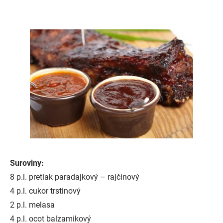
Suroviny:
8 p.l. pretlak paradajkový – rajčinový
4 p.l. cukor trstinový
2 p.l. melasa
4 p.l. ocot balzamikový