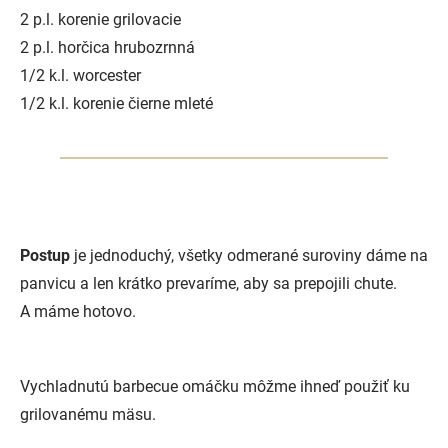
2 p.l. korenie grilovacie
2 p.l. horčica hrubozrnná
1/2 k.l. worcester
1/2 k.l. korenie čierne mleté
Postup
je jednoduchý, všetky odmerané suroviny dáme na
panvicu a len krátko prevaríme, aby sa prepojili chute.
A máme hotovo.
Vychladnutú barbecue omáčku môžme ihneď použiť ku
grilovanému mäsu.