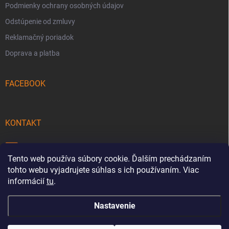
Podmienky ochrany osobných údajov
Odstúpenie od zmluvy
Reklamačný poriadok
Doprava a platba
FACEBOOK
KONTAKT
info
@
pecmaniak.store
Tento web používa súbory cookie. Ďalším prechádzaním
0940 644 322
tohto webu vyjadrujete súhlas s ich používaním. Viac
informácií
tu
.
Nastavenie
Copyright 2026
pecmaniak.store
. Všetky práva vyhradené.
Upraviť