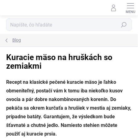
Prejsť
na
obsah
Hľadať
Blog
Kuracie mäso na hruškách so
zemiakmi
Recept na klasické pečené kuracie mäso je ľahko
obmeniteľný, postačí vám k tomu iba niekoľko kusov
ovocia a pár dobre nakombinovaných korenín. Do
pekáča sa okrem kurčaťa a hrušiek v mestia aj zemiaky,
prípadne batáty. Garantujem, že výsledkom bude
šťavnaté a chutné jedlo. Namiesto stehien môžete
použiť aj kuracie prsia.