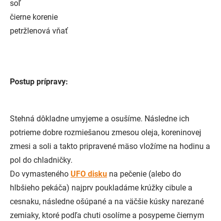
soľ
čierne korenie
petržlenová vňať
Postup prípravy:
Stehná dôkladne umyjeme a osušíme. Následne ich
potrieme dobre rozmiešanou zmesou oleja, koreninovej
zmesi a soli a takto pripravené mäso vložíme na hodinu a
pol do chladničky.
Do vymasteného
UFO disku
na pečenie (alebo do
hlbšieho pekáča) najprv poukladáme krúžky cibule a
cesnaku, následne ošúpané a na väčšie kúsky narezané
zemiaky, ktoré podľa chuti osolíme a posypeme čiernym