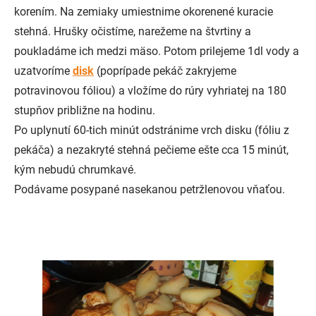
korením. Na zemiaky umiestnime okorenené kuracie
stehná. Hrušky očistíme, narežeme na štvrtiny a
poukladáme ich medzi mäso. Potom prilejeme 1dl vody a
uzatvoríme
disk
(poprípade pekáč zakryjeme
potravinovou fóliou) a vložíme do rúry vyhriatej na 180
stupňov približne na hodinu.
Po uplynutí 60-tich minút odstránime vrch disku (fóliu z
pekáča) a nezakryté stehná pečieme ešte cca 15 minút,
kým nebudú chrumkavé.
Podávame posypané nasekanou petržlenovou vňaťou.