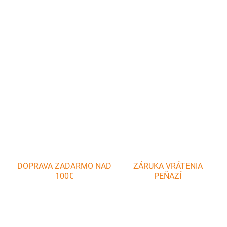
BIO Frankyho BBQ korenie (35 g) – výrazná zmes korenín pre plnú
chuť grilovaného a pečeného mäsa. Ideálne na marinády aj suché
ruby pre dokonalý BBQ výsledok
DETAILNÉ INFORMÁCIE
OPÝTAŤ SA
DOPRAVA ZADARMO NAD
ZÁRUKA VRÁTENIA
100€
PEŇAZÍ