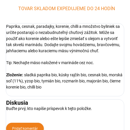
TOVAR SKLADOM EXPEDUJEME DO 24 HODÍN
Paprika, cesnak, paradajky, korenie, chilli a množstvo byliniek sa
určite postarajú o nezabudnuteľný chuťový zážitok. Môže sa
použiť ako korenie alebo ešte lepšie zmiešať s olejom a vytvoriť
tak skvelú marinádu. Dodajte svojmu hovädziemu, bravčovému,
jahňaciemu alebo kuraciemu mäsu výnimočnú chuť.
Tip: Nechajte mäso naložené v marináde cez noc.
Zloženie:
sladká paprika bio, kúsky rajčín bio, cesnak bio, morská
soľ (11%), yzop bio, tymián bio, rozmarín bio, majorán bio, čierne
korenie bio, chilli bio
Diskusia
Buďte prvý, kto napíše príspevok k tejto položke.
Pridať komentár