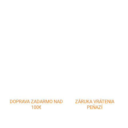
−
+
Pridať do košíka
Elegantná keramická zapekacia forma
CULINARIA
s pokrievkou je
ideálna na prípravu lasagní, zapekaných cestovín, mäsa, zeleniny,
rýb aj domácich dezertov.
DETAILNÉ INFORMÁCIE
OPÝTAŤ SA
DOPRAVA ZADARMO NAD
ZÁRUKA VRÁTENIA
100€
PEŇAZÍ