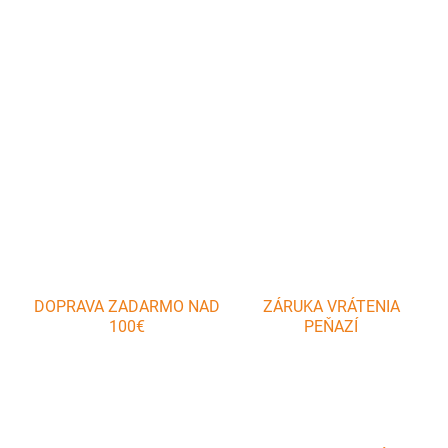
Praktická nerezová naberačka AKCENT s objemom 230 ml na
servírovanie polievok, omáčok a tekutých jedál.
DETAILNÉ INFORMÁCIE
OPÝTAŤ SA
DOPRAVA ZADARMO NAD
ZÁRUKA VRÁTENIA
100€
PEŇAZÍ