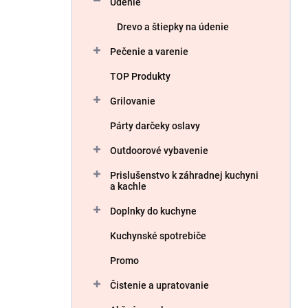
Údenie
e
l
Drevo a štiepky na údenie
Pečenie a varenie
TOP Produkty
Grilovanie
Párty darčeky oslavy
Outdoorové vybavenie
Prislušenstvo k záhradnej kuchyni
a kachle
Doplnky do kuchyne
Kuchynské spotrebiče
Promo
Čistenie a upratovanie