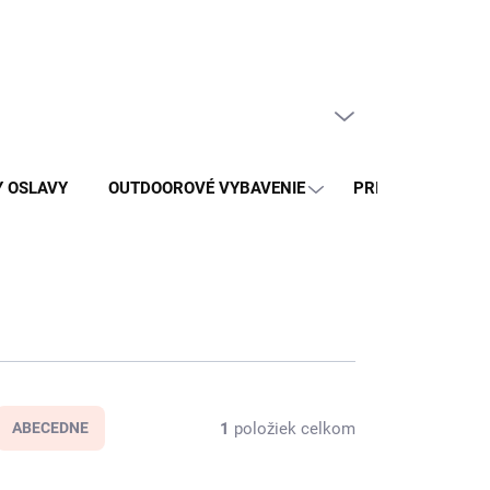
Doprava a platba
PRÁZDNY KOŠÍK
NÁKUPNÝ
KOŠÍK
Y OSLAVY
OUTDOOROVÉ VYBAVENIE
PRISLUŠENSTVO 
1
položiek celkom
ABECEDNE