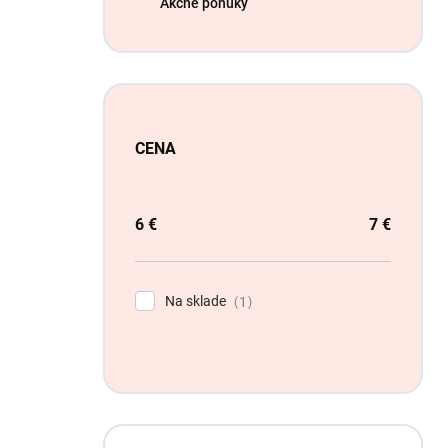
Akčné ponuky
CENA
6
€
7
€
Na sklade
1