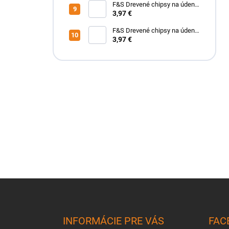
F&S Drevené chipsy na údenie
Mandľa 200 g
3,97 €
F&S Drevené chipsy na údenie
Pomaranč 200 g
3,97 €
Z
á
p
ä
INFORMÁCIE PRE VÁS
FAC
t