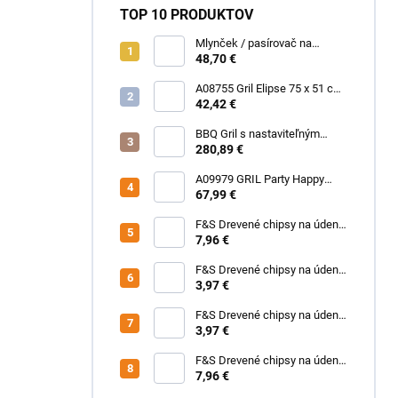
TOP 10 PRODUKTOV
Mlynček / pasírovač na
paradajky – maďarský
48,70 €
výrobok
A08755 Gril Elipse 75 x 51 cm
Happy Green
42,42 €
BBQ Gril s nastaviteľným
roštom PERFECT HOME
280,89 €
A09979 GRIL Party Happy
Green
67,99 €
F&S Drevené chipsy na údenie
cezmínolisty dub 700 g
7,96 €
F&S Drevené chipsy na údenie
cezmínolisty dub 200 g
3,97 €
F&S Drevené chipsy na údenie
Citrón 200 g
3,97 €
F&S Drevené chipsy na údenie
Citrón 700 g
7,96 €