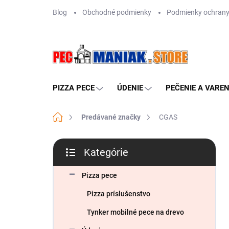
Prejsť
Blog
Obchodné podmienky
Podmienky ochrany
na
obsah
PIZZA PECE
ÚDENIE
PEČENIE A VAREN
Domov
Predávané značky
CGAS
B
Kategórie
o
Preskočiť
č
kategórie
n
Pizza pece
ý
Pizza príslušenstvo
p
a
Tynker mobilné pece na drevo
n