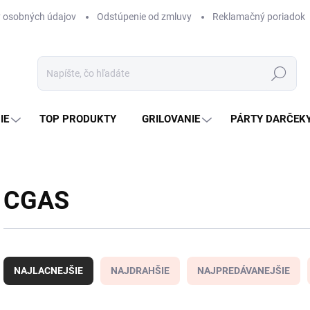
 osobných údajov
Odstúpenie od zmluvy
Reklamačný poriadok
Hľadať
IE
TOP PRODUKTY
GRILOVANIE
PÁRTY DARČEK
CGAS
R
a
NAJLACNEJŠIE
NAJDRAHŠIE
NAJPREDÁVANEJŠIE
d
e