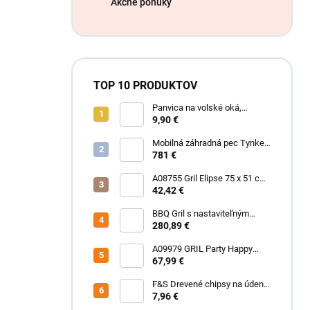
Akčné ponuky
TOP 10 PRODUKTOV
Panvica na volské oká,
smaltovaná 22 cm
9,90 €
Mobilná záhradná pec Tynker
AiO Etalon
781 €
A08755 Gril Elipse 75 x 51 cm
Happy Green
42,42 €
BBQ Gril s nastaviteľným
roštom PERFECT HOME
280,89 €
A09979 GRIL Party Happy
Green
67,99 €
F&S Drevené chipsy na údenie
cezmínolisty dub 700 g
7,96 €