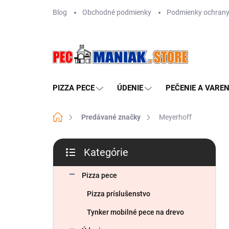
Prejsť
Blog
Obchodné podmienky
Podmienky ochrany
na
obsah
PIZZA PECE
ÚDENIE
PEČENIE A VAREN
Domov
Predávané značky
Meyerhoff
B
Kategórie
o
Preskočiť
č
kategórie
n
Pizza pece
ý
Pizza príslušenstvo
p
a
Tynker mobilné pece na drevo
n