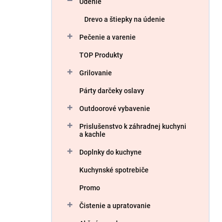
Údenie
e
l
Drevo a štiepky na údenie
Pečenie a varenie
TOP Produkty
Grilovanie
Párty darčeky oslavy
Outdoorové vybavenie
Prislušenstvo k záhradnej kuchyni
a kachle
Doplnky do kuchyne
Kuchynské spotrebiče
Promo
Čistenie a upratovanie