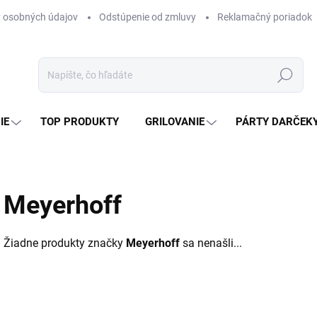
 osobných údajov
Odstúpenie od zmluvy
Reklamačný poriadok
Hľadať
IE
TOP PRODUKTY
GRILOVANIE
PÁRTY DARČEK
Meyerhoff
Žiadne produkty značky
Meyerhoff
sa nenašli...