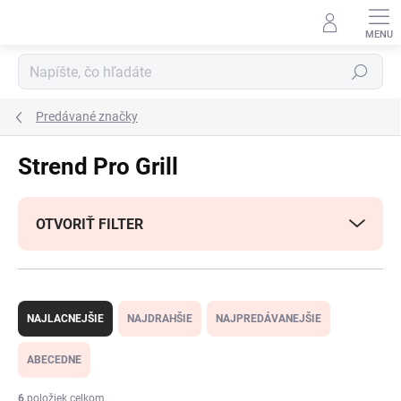
Prejsť
na
obsah
Hľadať
Predávané značky
Strend Pro Grill
OTVORIŤ FILTER
R
a
NAJLACNEJŠIE
NAJDRAHŠIE
NAJPREDÁVANEJŠIE
d
e
ABECEDNE
n
i
6
položiek celkom