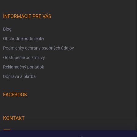
e
ä
p
t
r
i
INFORMÁCIE PRE VÁS
v
e
k
Blog
y
v
Obchodné podmienky
ý
p
Podmienky ochrany osobných údajov
i
Odstúpenie od zmluvy
s
u
Reklamačný poriadok
Doprava a platba
FACEBOOK
KONTAKT
info
@
pecmaniak.store