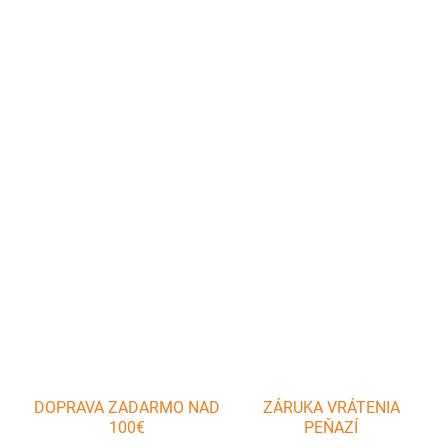
cena:
MÔŽEME
DORUČIŤ DO:
7.8.2026
−
+
Pridať do košíka
Kávovar je určený na prípravu tradičnej kávy s 150 ml objemom
pre 3 šálky súčasne.
DETAILNÉ INFORMÁCIE
OPÝTAŤ SA
DOPRAVA ZADARMO NAD
ZÁRUKA VRÁTENIA
100€
PEŇAZÍ