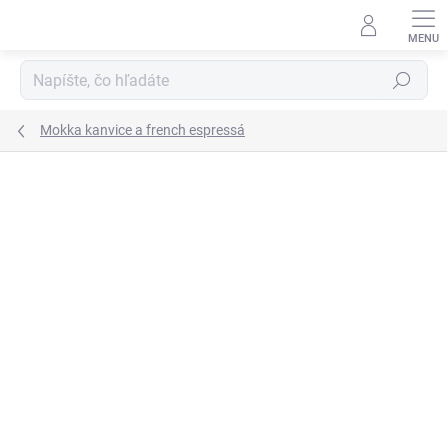
Prejsť
na
obsah
Hľadať
Mokka kanvice a french espressá
Neohodnotené
Podrobnosti hodnotenia
ZNAČKA:
PERFECT HOME