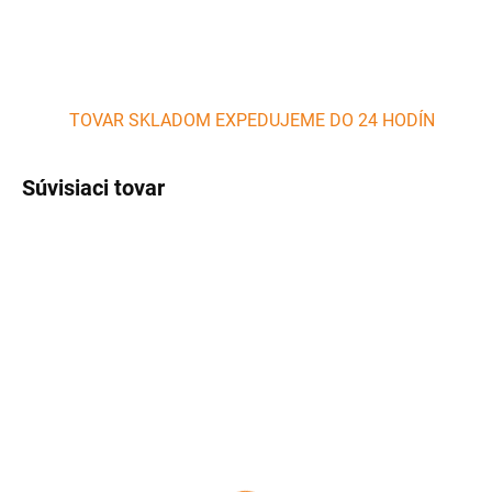
TOVAR SKLADOM EXPEDUJEME DO 24 HODÍN
Súvisiaci tovar
SKLADOM
SKLADOM
(>5 KS)
(>5 KS)
Smaltovaný plytký tanier
Smaltovaný hlboký
červený 22 cm
tanier s čiernym okrajom