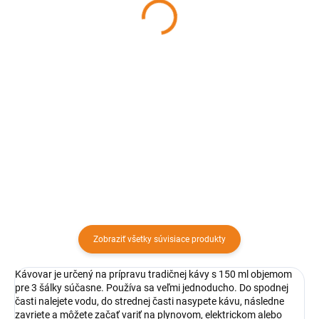
BARABARA
20 cm BARABARA
5,51 €
6,06 €
Detail
Detail
Okrúhly smaltovaný tanierik
Okrúhly hlboký smaltovaný
červenej farby s priemerom 22
tanierik červenej a bielej farby s
cm je vhodný na prenášanie,
čiernym okrajom s priemerom 20
odkladanie ale aj servírovanie
cm využijete pri servírovaní
potravín. Smaltovaný tanier dodá
polievok alebo omáčok.
nádych domova každej hostine.
Zobraziť všetky súvisiace produkty
Kávovar je určený na prípravu tradičnej kávy s 150 ml objemom
pre 3 šálky súčasne. Používa sa veľmi jednoducho. Do spodnej
časti nalejete vodu, do strednej časti nasypete kávu, následne
zavriete a môžete začať variť na plynovom, elektrickom alebo