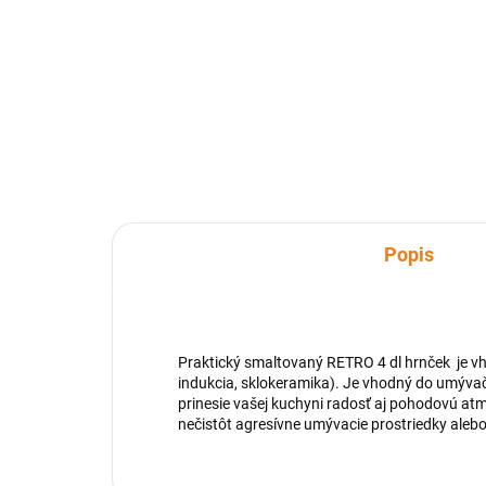
Okrúhly smaltovaný tanierik
Okr
červenej farby s priemerom 22 cm
tani
je vhodný na prenášanie,
čie
odkladanie ale aj servírovanie
cm v
potravín. Smaltovaný tanier dodá
pol
nádych domova každej hostine.
Popis
Praktický smaltovaný RETRO 4 dl hrnček je vhod
indukcia, sklokeramika). Je vhodný do umývač
prinesie vašej kuchyni radosť aj pohodovú atmo
nečistôt agresívne umývacie prostriedky alebo