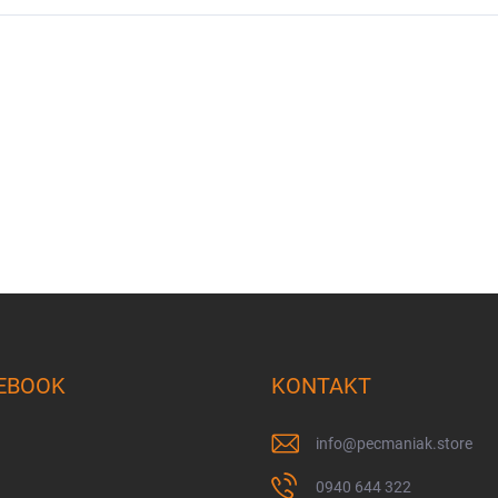
EBOOK
KONTAKT
info
@
pecmaniak.store
0940 644 322