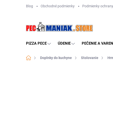
Prejsť
Blog
Obchodné podmienky
Podmienky ochrany
na
obsah
PIZZA PECE
ÚDENIE
PEČENIE A VAREN
Domov
Doplnky do kuchyne
Stolovanie
Hrn
Neohodnotené
Podrobnosti hodn