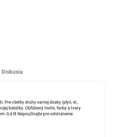
4 dl
Praktický smaltovaný RETRO 2,5
e
dl hrnček je vhodný na ohrievanie
e ho
mlieka, polievky, atď. Využijete ho
v každej domácnosti.
Diskusia
 Pre všetky druhy varnej dosky (plyn, el.,
jej babičky. Obľúbený motív, farby a tvary
m: 0,4 lit Nepoužívajte pre odstránenie