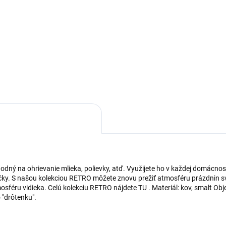
Praktický smaltovaný RETRO 
hrnček je vhodný na ohrievani
úhly hlboký smaltovaný
mlieka, polievky, atď. Využijet
erik červenej a bielej farby s
v každej domácnosti.
rnym okrajom s priemerom 20
yužijete pri servírovaní
ievok alebo omáčok.
ný na ohrievanie mlieka, polievky, atď. Využijete ho v každej domácnosti.
ky. S našou kolekciou RETRO môžete znovu prežiť atmosféru prázdnin svo
sféru vidieka. Celú kolekciu RETRO nájdete TU . Materiál: kov, smalt Obje
 "drôtenku".