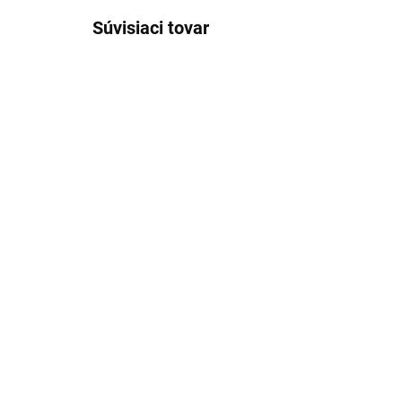
Súvisiaci tovar
SKLADOM
(>5 KS)
Smaltovaný plytký tanier
Sm
červený 22 cm
s 
BARABARA
BA
5,51 €
6,
Detail