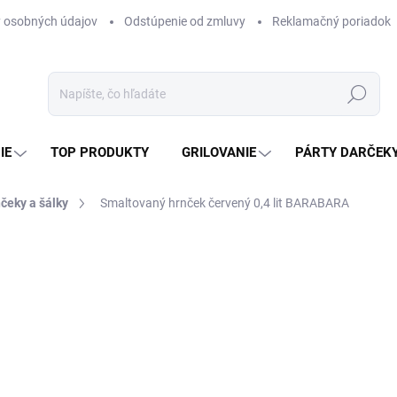
 osobných údajov
Odstúpenie od zmluvy
Reklamačný poriadok
Hľadať
IE
TOP PRODUKTY
GRILOVANIE
PÁRTY DARČEK
čeky a šálky
Smaltovaný hrnček červený 0,4 lit BARABARA
otenia
ZNAČKA:
BARANBARA
4,30 €
3,50 € bez DPH
Jednotková
SKLADOM
(>5 KS)
cena: