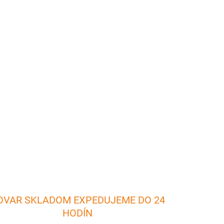
26
Pridať do košíka
4 dl hrnček je vhodný na ohrievanie mlieka,
 každej domácnosti.
OPÝTAŤ SA
OVAR SKLADOM EXPEDUJEME DO 24
HODÍN