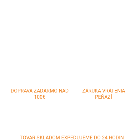
Pomocou sypátka dosiahnete rovnomerné sypanie práškového
cukru, kakaa alebo múky. Používa sa pri zdobení a pečení koláčov,
tort, zákuskov.
DETAILNÉ INFORMÁCIE
OPÝTAŤ SA
DOPRAVA ZADARMO NAD
ZÁRUKA VRÁTENIA
100€
PEŇAZÍ
TOVAR SKLADOM EXPEDUJEME DO 24 HODÍN