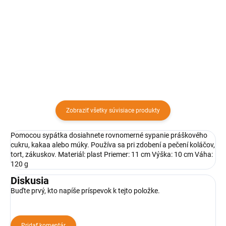
Sada pozostávajúca z
Sada sa používa na výrobu
papierových košíčkov a vlajočiek
švédskych rozetiek. Rozetky sú
s motívom balónov,
vyprážané vafličky v rôznych
psov,muffinov a bodiek je
tvaroch.
zabalená v úhľadnej škatulke s
mašľou a je vhodná ako aj
darček. Papierové...
Zobraziť všetky súvisiace produkty
Pomocou sypátka dosiahnete rovnomerné sypanie práškového
cukru, kakaa alebo múky. Používa sa pri zdobení a pečení koláčov,
tort, zákuskov. Materiál: plast Priemer: 11 cm Výška: 10 cm Váha:
120 g
Diskusia
Buďte prvý, kto napíše príspevok k tejto položke.
Pridať komentár