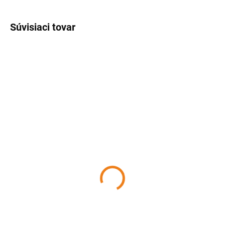
Súvisiaci tovar
SKLADOM
SKLADOM
(>5 KS)
(>5 KS)
Sada košíčkov na
Sada na výrobu
muffiny 48 dielna
švédskych rozetiek
PERFECT HOME
PERFECT HOME
2,99 €
6,50 €
Detail
Detail