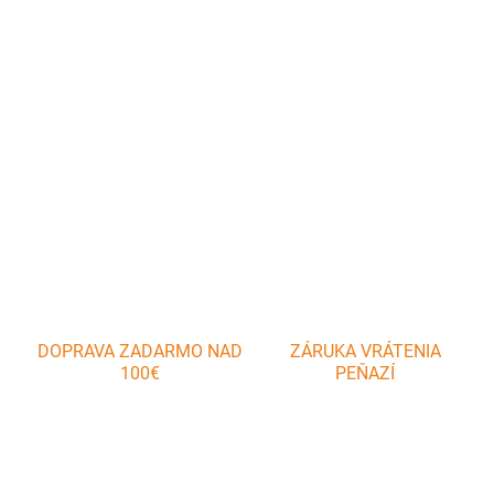
Praktický zatvárací nôž sa používa v domácnosti, ale hodí sa aj na
cesty, turistiku, opekačky. Kovová rukoväť je vybavená sponou na
zavesenie na opasok.
DETAILNÉ INFORMÁCIE
OPÝTAŤ SA
DOPRAVA ZADARMO NAD
ZÁRUKA VRÁTENIA
100€
PEŇAZÍ