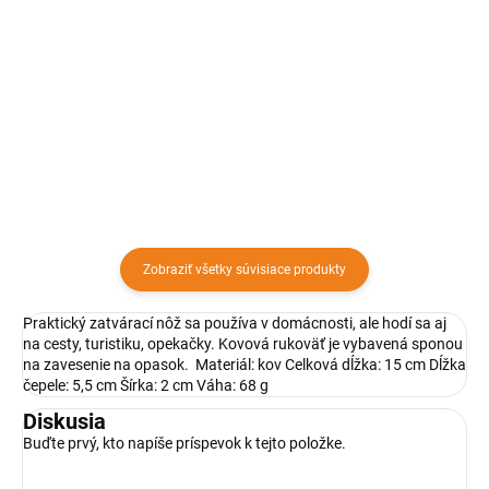
Nôž s dĺžkou čepele 8,5 cm sa
Nôž s dlžkou čepele 20 cm je
používa na krájanie zeleniny. Nôž
prispôsobený na krájanie chleba.
má plastovú rukoväť a čepeľ z
Zúbkovaná čepeľ je vyrobená z
nehrdzavejúcej ocele.
nerezovej ocele a rukoväť je z
plastu.
Zobraziť všetky súvisiace produkty
Praktický zatvárací nôž sa používa v domácnosti, ale hodí sa aj
na cesty, turistiku, opekačky. Kovová rukoväť je vybavená sponou
na zavesenie na opasok. Materiál: kov Celková dĺžka: 15 cm Dĺžka
čepele: 5,5 cm Šírka: 2 cm Váha: 68 g
Diskusia
Buďte prvý, kto napíše príspevok k tejto položke.