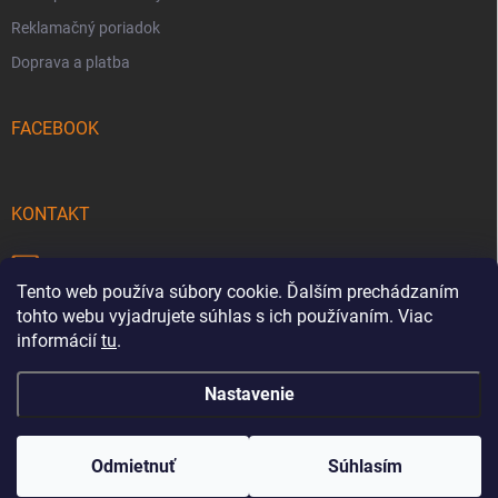
Reklamačný poriadok
Doprava a platba
FACEBOOK
KONTAKT
info
@
pecmaniak.store
Tento web používa súbory cookie. Ďalším prechádzaním
0940 644 322
tohto webu vyjadrujete súhlas s ich používaním. Viac
informácií
tu
.
Nastavenie
Copyright 2026
pecmaniak.store
. Všetky práva vyhradené.
Upraviť
nastavenie cookies
Odmietnuť
Súhlasím
Vytvoril Shoptet