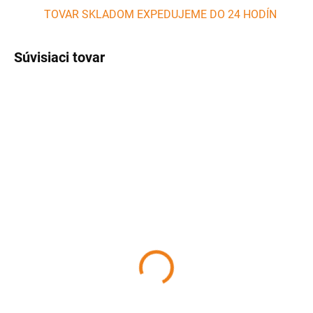
TOVAR SKLADOM EXPEDUJEME DO 24 HODÍN
Súvisiaci tovar
SKLADOM
SKLADOM
(2 KS)
(>5 KS)
Nôž na zeleninu 21 cm
Kuchynský nôž na chlieb
PERFECT HOME
20 cm PERFECT HOME
3,50 €
1,99 €
Detail
Detail