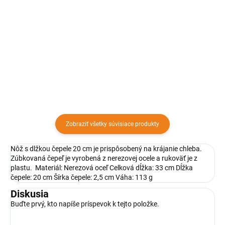
Nôž s dĺžkou čepele 8,5 cm sa
používa na krájanie zeleniny. Nôž
Okrúhla ošatka na chlieb a
má plastovú rukoväť a čepeľ z
kysnutie cesta (odporúčame max
nehrdzavejúcej ocele.
1000 gramov) Klasická ratanová
ošatka okrúhla na 1 kg cesta.
Toto je tradičný rozmer, ktorý
používali aj naše babičky.
Zobraziť všetky súvisiace produkty
Nôž s dlžkou čepele 20 cm je prispôsobený na krájanie chleba.
Zúbkovaná čepeľ je vyrobená z nerezovej ocele a rukoväť je z
plastu. Materiál: Nerezová oceľ Celková dĺžka: 33 cm Dĺžka
čepele: 20 cm Šírka čepele: 2,5 cm Váha: 113 g
Diskusia
Buďte prvý, kto napíše príspevok k tejto položke.