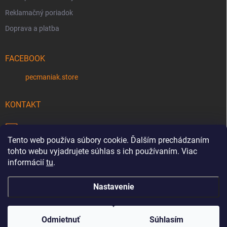
Reklamačný poriadok
Doprava a platba
FACEBOOK
pecmaniak.store
KONTAKT
info
@
pecmaniak.store
Tento web používa súbory cookie. Ďalším prechádzaním
0940 644 322
tohto webu vyjadrujete súhlas s ich používaním. Viac
informácií
tu
.
Nastavenie
Copyright 2026
pecmaniak.store
. Všetky práva vyhradené.
Upraviť
nastavenie cookies
Odmietnuť
Súhlasím