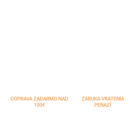
Nôž s dlžkou čepele 20 cm je prispôsobený na krájanie chleba.
Zúbkovaná čepeľ je vyrobená z nerezovej ocele a rukoväť je z
plastu.
DETAILNÉ INFORMÁCIE
OPÝTAŤ SA
DOPRAVA ZADARMO NAD
ZÁRUKA VRÁTENIA
100€
PEŇAZÍ