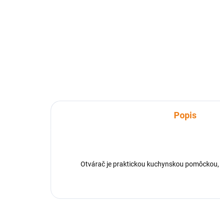
Čepeľ z nehrdzavejúcej ocele,
Úloh
ergonomické rukoväte z odolného
prs
plastu. Po použití umyte a osušte,
Použ
ukladajte mimo dosahu detí.
aj i
dru
Popis
Otvárač je praktickou kuchynskou pomôckou, k