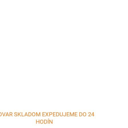
026
Pridať do košíka
skou pomôckou, ktorá slúži na rýchle otváranie
 6 cm Šírka: 2,5 cm
OPÝTAŤ SA
OVAR SKLADOM EXPEDUJEME DO 24
HODÍN