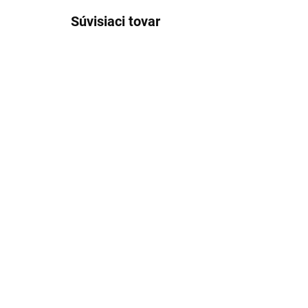
Súvisiaci tovar
SKLADOM
(2 KS)
Krájacia kolíska na
Chr
bylinky ACHI
PE
5,99 €
2,
Detail