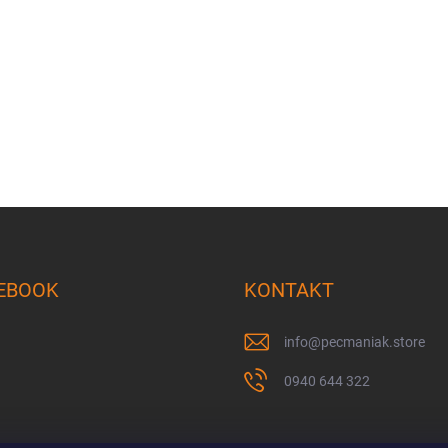
EBOOK
KONTAKT
info
@
pecmaniak.store
0940 644 322