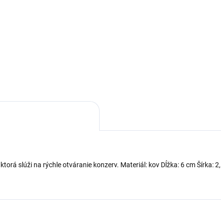
ou chrániča je chrániť špičky
tov pred ostrou čepeľou noža.
Sada obsahuje 3 plastové
íva sa pri príprave cibule ako
škrabky s rôznymi nerezovým
nej zeleniny, ovocia či rôznych
čepeľami. Škrabky sa používa
hov mäsa.
na čistenie a šúpanie ovocia a
zeleniny.
torá slúži na rýchle otváranie konzerv. Materiál: kov Dĺžka: 6 cm Šírk