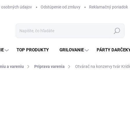
 osobných údajov
Odstúpenie od zmluvy
Reklamačný poriadok
Hľadať
IE
TOP PRODUKTY
GRILOVANIE
PÁRTY DARČEK
niu a vareniu
Príprava varenia
Otvárač na konzervy tvár Kríd
otenia
ZNAČKA:
PERFECT HOME
2,50 €
2,03 € bez DPH
Jednotková
SKLADOM
(>5 KS)
cena: