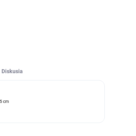
Spony je možné pripevniť na
i
chladničku pomocou magnetu,
jú
kde môžu slúžiť ako držiak na
nákupné zoznamy, poštu a pod.
Tiež sa dajú využiť na zatváranie
múky, soli a iných vreciek.
Diskusia
a: 2,5 cm