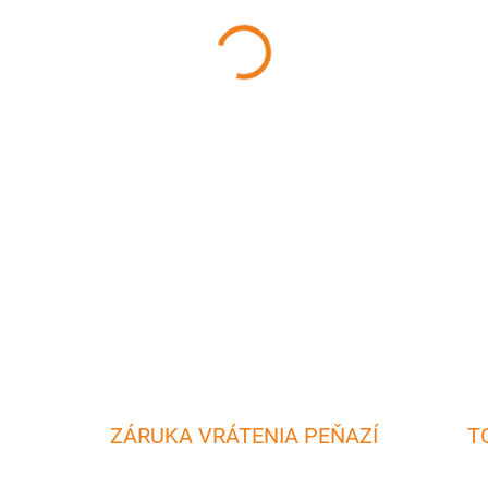
MÔŽEME DORUČIŤ DO:
10.8.2
−
+
Otvárač je praktickou kuchyn
konzerv. Materiál: kov Dĺžka:
DETAILNÉ INFORMÁCIE
ZÁRUKA VRÁTENIA PEŇAZÍ
T