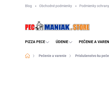
Prejsť
Blog
Obchodné podmienky
Podmienky ochrany
na
obsah
PIZZA PECE
ÚDENIE
PEČENIE A VAREN
Domov
Pečenie a varenie
Príslušenstvo ku peče
Neohodnotené
Podrobnosti hodn