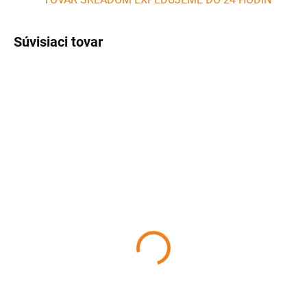
Súvisiaci tovar
AKCIA
SKLADOM
SKLADOM
(2 KS)
(>5 KS)
BBQ Gril s nastaviteľným
Kefa na čistenie grilu 30
roštom PERFECT HOME
cm ACHI
280,89 €
4,12 €
Detail
Detail
Veľký prenosný BBQ Gril s
Nerezová kefa na čistenie vášho