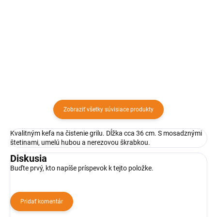
nastaviteľným roštom
grilu alebo grilovacieho roštu .
predstavuje kvalitný oceľový gril s
Výborný pomocník pre lahšie
cermetovým povlakom. Gril je
čistenie grilovacieho roštu od
vhodný na drevené uhlie.
pripálenín .
Zobraziť všetky súvisiace produkty
Kvalitným kefa na čistenie grilu. Dĺžka cca 36 cm. S mosadznými
štetinami, umelú hubou a nerezovou škrabkou.
Diskusia
Buďte prvý, kto napíše príspevok k tejto položke.
Pridať komentár