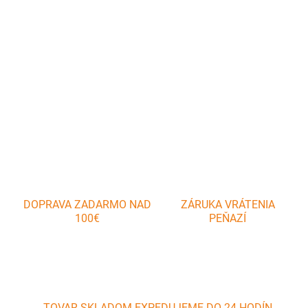
Kvalitným kefa na čistenie grilu. Dĺžka cca 36 cm. S mosadznými
štetinami, umelú hubou a nerezovou škrabkou.
DETAILNÉ INFORMÁCIE
OPÝTAŤ SA
DOPRAVA ZADARMO NAD
ZÁRUKA VRÁTENIA
100€
PEŇAZÍ
TOVAR SKLADOM EXPEDUJEME DO 24 HODÍN