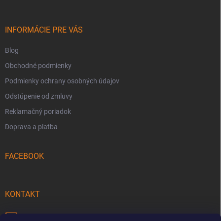
ä
t
i
INFORMÁCIE PRE VÁS
e
Blog
Obchodné podmienky
Podmienky ochrany osobných údajov
Odstúpenie od zmluvy
Reklamačný poriadok
Doprava a platba
FACEBOOK
KONTAKT
info
@
pecmaniak.store