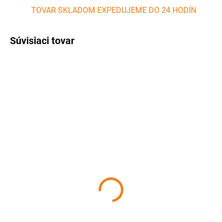
TOVAR SKLADOM EXPEDUJEME DO 24 HODÍN
Súvisiaci tovar
SKLADOM
SKLADOM
(>5 KS)
(3 KS)
Kefa na čistenie grilu 30
Stojan na kura pre gril
cm ACHI
Kamado Egg StrendPro
4,12 €
22,40 €
Detail
Detail