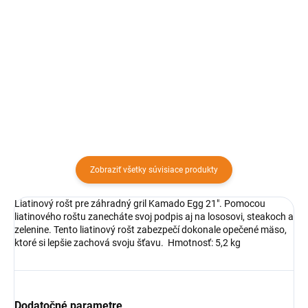
Nerezová kefa na čistenie vášho
Keramické sedátko na pečenie
grilu alebo grilovacieho roštu .
kurčiat. Z chutného kurčaťa sa
Výborný pomocník pre lahšie
stane dokonalé kurča.
čistenie grilovacieho roštu od
pripálenín .
Zobraziť všetky súvisiace produkty
Liatinový rošt pre záhradný gril Kamado Egg 21". Pomocou
liatinového roštu zanecháte svoj podpis aj na lososovi, steakoch a
zelenine. Tento liatinový rošt zabezpečí dokonale opečené mäso,
ktoré si lepšie zachová svoju šťavu. Hmotnosť: 5,2 kg
Dodatočné parametre