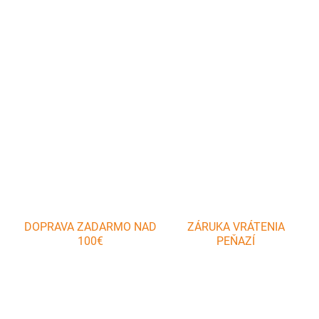
Liatinový rošt pre záhradný gril Kamado Egg 21". Pomocou
liatinového roštu zanecháte svoj podpis aj na lososovi, steakoch a
zelenine.
DETAILNÉ INFORMÁCIE
OPÝTAŤ SA
DOPRAVA ZADARMO NAD
ZÁRUKA VRÁTENIA
100€
PEŇAZÍ