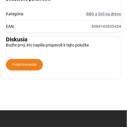
Kategória
:
BBQ a Gril na drevo
EAN
:
8584163035434
Diskusia
Buďte prvý, kto napíše príspevok k tejto položke.
Pridať komentár
Z
á
p