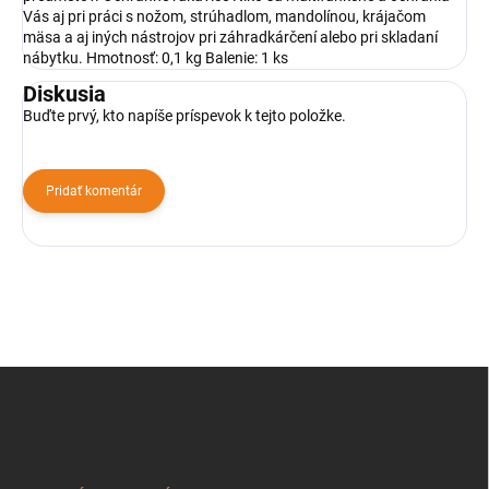
Vás aj pri práci s nožom, strúhadlom, mandolínou, krájačom
mäsa a aj iných nástrojov pri záhradkárčení alebo pri skladaní
nábytku. Hmotnosť: 0,1 kg Balenie: 1 ks
Diskusia
Buďte prvý, kto napíše príspevok k tejto položke.
Pridať komentár
Z
á
p
ä
t