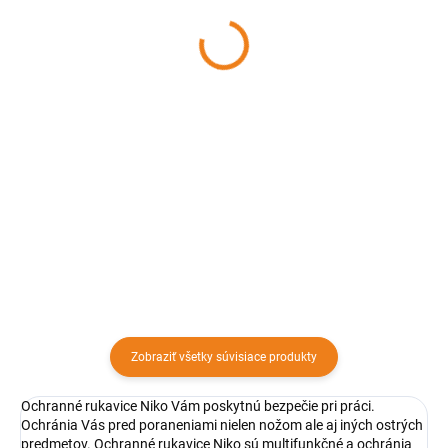
roštom PERFECT HOME
drevenou rukoväťou d 30
cm KAPIGA
280,89 €
17,99 €
Detail
Detail
Veľký prenosný BBQ Gril s
nastaviteľným roštom
Nerezová nerezová guľatá lopata
predstavuje kvalitný oceľový gril s
na pizzu, drevená rukoväť, guľatá
cermetovým povlakom. Gril je
torta, náradie na pečenie.
vhodný na drevené uhlie.
Praktický pomocník na výrobu
domácej pizze.
Zobraziť všetky súvisiace produkty
Ochranné rukavice Niko Vám poskytnú bezpečie pri práci.
Ochránia Vás pred poraneniami nielen nožom ale aj iných ostrých
predmetov. Ochranné rukavice Niko sú multifunkčné a ochránia