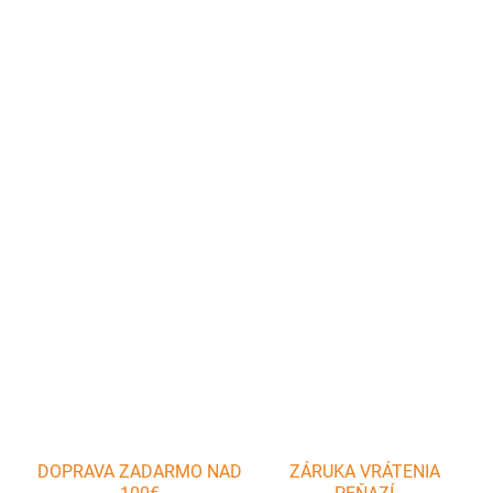
cena:
MÔŽEME
DORUČIŤ DO:
10.8.2026
−
+
Pridať do košíka
Ochranné rukavice Niko Vám poskytnú bezpečie pri práci.
Ochránia Vás pred poraneniami nielen nožom ale aj iných ostrých
predmetov.
DETAILNÉ INFORMÁCIE
OPÝTAŤ SA
DOPRAVA ZADARMO NAD
ZÁRUKA VRÁTENIA