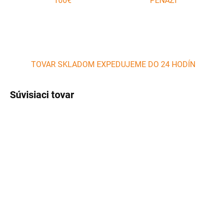
100€
PEŇAZÍ
TOVAR SKLADOM EXPEDUJEME DO 24 HODÍN
Súvisiaci tovar
AKCIA
SKLADOM
SKLADOM
(2 KS)
(>5 KS)
BBQ Gril s nastaviteľným
Lopata na pizzu s