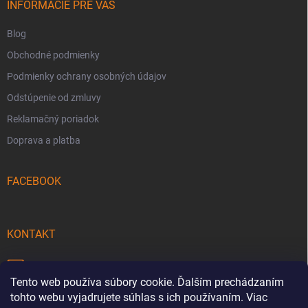
i
INFORMÁCIE PRE VÁS
e
Blog
Obchodné podmienky
Podmienky ochrany osobných údajov
Odstúpenie od zmluvy
Reklamačný poriadok
Doprava a platba
FACEBOOK
KONTAKT
info
@
pecmaniak.store
Tento web používa súbory cookie. Ďalším prechádzaním
0940 644 322
tohto webu vyjadrujete súhlas s ich používaním. Viac