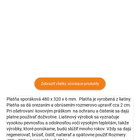
Detail
Detail
Platňa sporáková 480 x 140 x 6
Platňa sporáková 630 x 315 x 10
mm. Platňa je vyrobená z liatiny.
mm s jedným otvorom. Platňa
Platňa sa dá orezaním a
obsahuje aj liatinové krúžky ktoré
obrúsením rozmerovo upraviť cca
sa dajú vybrať a uložiť do nich
2cm. Pri ošetrovaní kovovým
kotlík.
práškom na ochranu a...
Zobraziť všetky súvisiace produkty
Platňa sporáková 480 x 320 x 6 mm. Platňa je vyrobená z liatiny.
Platňa sa dá orezaním a obrúsením rozmerovo upraviť cca 2 cm.
Pri ošetrovaní kovovým práškom na ochranu a čistenie sa dajú
platne používať doživotne. Liatinový výrobok sa vyznačuje
vysokou pevnosťou a odolnosťou voči vysokým teplotám, takže
výrobky, ktoré ponúkame, budú slúžiť mnoho rokov. Vždy sa dajú
regenerovať, brúsiť, čistiť, natierať a opätovne použiť Rozmery: