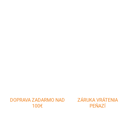
Platňa sporáková 480 x 320 x 6 mm. Platňa je vyrobená z liatiny.
Platňa sa dá orezaním a obrúsením rozmerovo upraviť cca 2 cm.
Pri ošetrovaní kovovým práškom na ochranu a čistenie sa dajú
platne použí
DETAILNÉ INFORMÁCIE
OPÝTAŤ SA
DOPRAVA ZADARMO NAD
ZÁRUKA VRÁTENIA
100€
PEŇAZÍ