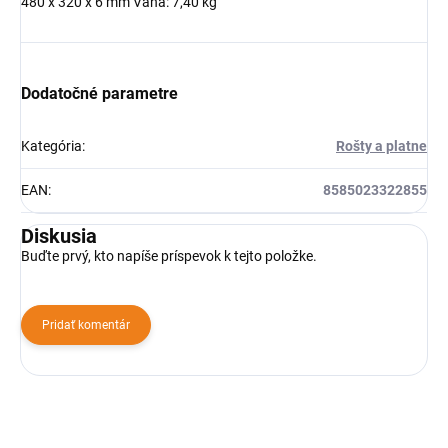
480 x 320 x 6 mm Váha: 7,40 kg
Dodatočné parametre
Kategória
:
Rošty a platne
EAN
:
8585023322855
Diskusia
Buďte prvý, kto napíše príspevok k tejto položke.
Pridať komentár