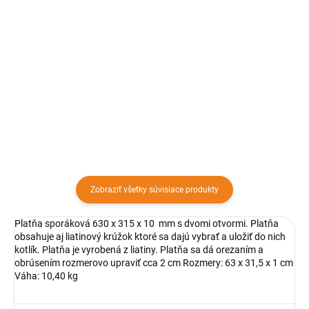
Detail
Detail
Platňa sporáková 480 x 140 x 6
Platňa sporáková 480 x 320 x 6
mm. Platňa je vyrobená z liatiny.
mm. Platňa je vyrobená z liatiny.
Platňa sa dá orezaním a
Platňa sa dá orezaním a
obrúsením rozmerovo upraviť cca
obrúsením rozmerovo upraviť cca
2cm. Pri ošetrovaní kovovým
2 cm. Pri ošetrovaní kovovým
práškom na ochranu a...
práškom na ochranu a...
Zobraziť všetky súvisiace produkty
Platňa sporáková 630 x 315 x 10 mm s dvomi otvormi. Platňa
obsahuje aj liatinový krúžok ktoré sa dajú vybrať a uložiť do nich
kotlík. Platňa je vyrobená z liatiny. Platňa sa dá orezaním a
obrúsením rozmerovo upraviť cca 2 cm Rozmery: 63 x 31,5 x 1 cm
Váha: 10,40 kg