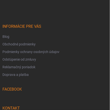
á
p
ä
t
i
INFORMÁCIE PRE VÁS
e
Blog
Obchodné podmienky
Podmienky ochrany osobných údajov
Odstúpenie od zmluvy
Reklamačný poriadok
Doprava a platba
FACEBOOK
KONTAKT