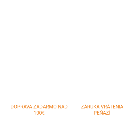
−
+
Pridať do košíka
Platňa sporáková 630 x 315 x 10 mm s dvomi otvormi. Platňa
obsahuje aj liatinový krúžok ktoré sa dajú vybrať a uložiť do nich
kotlík.
DETAILNÉ INFORMÁCIE
OPÝTAŤ SA
DOPRAVA ZADARMO NAD
ZÁRUKA VRÁTENIA
100€
PEŇAZÍ