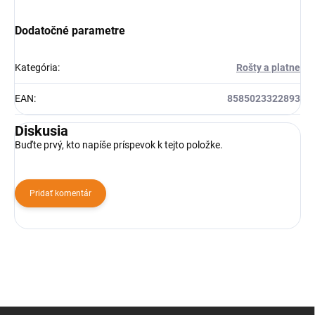
Dodatočné parametre
Kategória
:
Rošty a platne
EAN
:
8585023322893
Diskusia
Buďte prvý, kto napíše príspevok k tejto položke.
Pridať komentár
Z