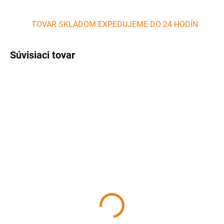
TOVAR SKLADOM EXPEDUJEME DO 24 HODÍN
Súvisiaci tovar
SKLADOM
SKLADOM
(2 KS)
(1 KS)
Liatinová platňa
Liatinová platňa
sporáková 480 x 140 x 6
sporáková 480 x 320 x 6
mm StrendPro
mm StrendPro
24,50 €
72,22 €