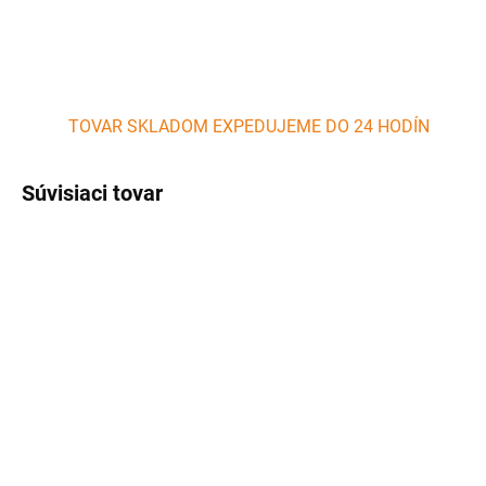
TOVAR SKLADOM EXPEDUJEME DO 24 HODÍN
Súvisiaci tovar
AKCIA
AKCIA
SKLADOM
SKLADOM
(>5 KS)
(>5 KS)
Drevené údiace piliny -
Drevené údiace piliny -
mandľová aróma, 200 g,
pomarančová aróma,