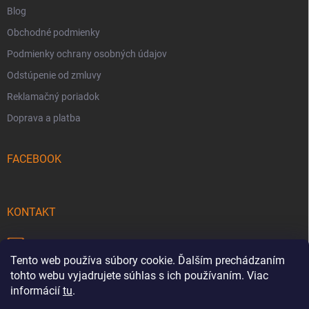
Blog
Obchodné podmienky
Podmienky ochrany osobných údajov
Odstúpenie od zmluvy
Reklamačný poriadok
Doprava a platba
FACEBOOK
KONTAKT
info
@
pecmaniak.store
Tento web používa súbory cookie. Ďalším prechádzaním
0940 644 322
tohto webu vyjadrujete súhlas s ich používaním. Viac
informácií
tu
.