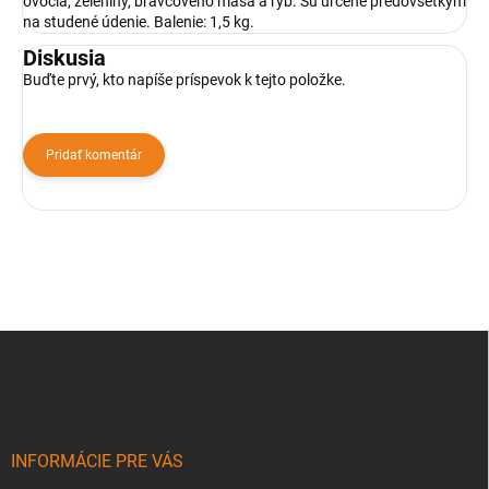
ovocia, zeleniny, bravčového mäsa a rýb. Sú určené predovšetkým
na studené údenie. Balenie: 1,5 kg.
Diskusia
Buďte prvý, kto napíše príspevok k tejto položke.
Pridať komentár
Z
á
p
ä
t
i
INFORMÁCIE PRE VÁS
e