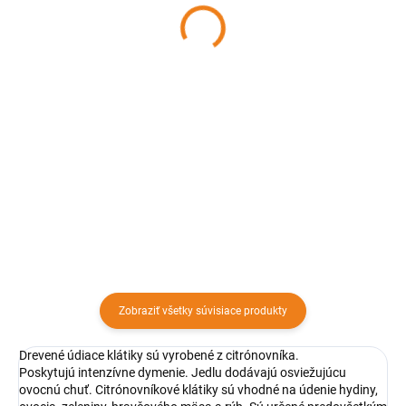
F&S
200 g, F&S
3,97 €
3,97 €
Detail
Detail
Drevené údiace piliny sú vyrobené
Prírodné údiace piliny z
z mandľovníka. Poskytujú
pomarančovníka dodajú jedlu
intenzívne dymenie.
intenzívnu dymovú arómu s
Mandľovníkové drevené údiace
jemným ovocno-citrusovým
piliny dodajú jedlu jemnú,
tónom. Sú ideálne na údenie
sladkastú orechovú chuť. Údiace
mäsa, rýb, zeleniny alebo ovocia.
piliny sú...
_x000D_...
Zobraziť všetky súvisiace produkty
Drevené údiace klátiky sú vyrobené z citrónovníka.
Poskytujú intenzívne dymenie. Jedlu dodávajú osviežujúcu
ovocnú chuť. Citrónovníkové klátiky sú vhodné na údenie hydiny,