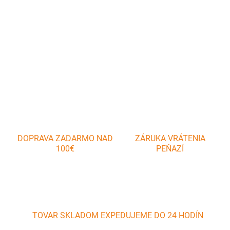
Červený RETRO čajník má veko prirobené retiazkou a držadlo na
hornej časti. Je vyrobený z kovu so smaltovaným povrchom.
DETAILNÉ INFORMÁCIE
OPÝTAŤ SA
DOPRAVA ZADARMO NAD
ZÁRUKA VRÁTENIA
100€
PEŇAZÍ
TOVAR SKLADOM EXPEDUJEME DO 24 HODÍN