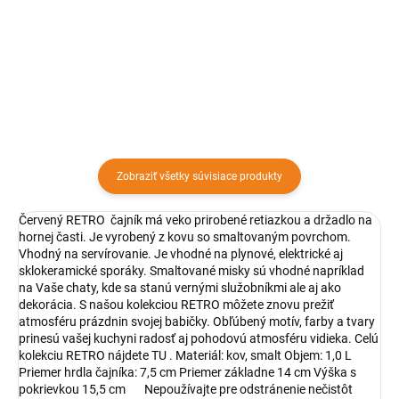
červenej farby s priemerom 22
tanierik červenej a bielej farby s
cm je vhodný na prenášanie,
čiernym okrajom s priemerom 20
odkladanie ale aj servírovanie
cm využijete pri servírovaní
potravín. Smaltovaný tanier dodá
polievok alebo omáčok.
nádych domova každej hostine.
Zobraziť všetky súvisiace produkty
Červený RETRO čajník má veko prirobené retiazkou a držadlo na
hornej časti. Je vyrobený z kovu so smaltovaným povrchom.
Vhodný na servírovanie. Je vhodné na plynové, elektrické aj
sklokeramické sporáky. Smaltované misky sú vhodné napríklad
na Vaše chaty, kde sa stanú vernými služobníkmi ale aj ako
dekorácia. S našou kolekciou RETRO môžete znovu prežiť
atmosféru prázdnin svojej babičky. Obľúbený motív, farby a tvary
prinesú vašej kuchyni radosť aj pohodovú atmosféru vidieka. Celú
kolekciu RETRO nájdete TU . Materiál: kov, smalt Objem: 1,0 L
Priemer hrdla čajníka: 7,5 cm Priemer základne 14 cm Výška s
pokrievkou 15,5 cm Nepoužívajte pre odstránenie nečistôt