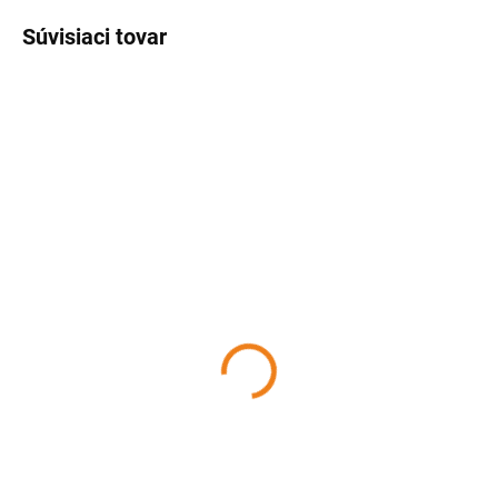
Súvisiaci tovar
SKLADOM
SKLADOM
(>5 KS)
(>5 KS)
Smaltovaný plytký tanier
Smaltovaný hlboký
červený 22 cm
tanier s čiernym okrajom
BARABARA
20 cm BARABARA
5,51 €
6,06 €
Detail
Detail
Okrúhly smaltovaný tanierik
Okrúhly hlboký smaltovaný