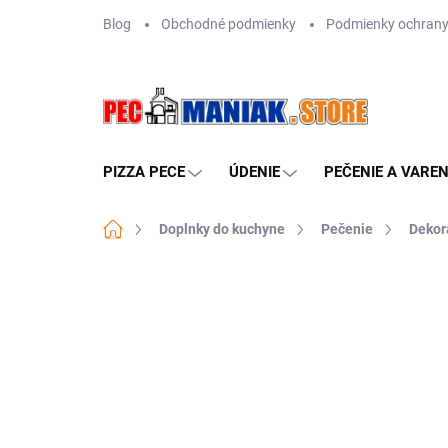
Prejsť
Blog
Obchodné podmienky
Podmienky ochrany
na
obsah
PIZZA PECE
ÚDENIE
PEČENIE A VAREN
Domov
Doplnky do kuchyne
Pečenie
Dekorá
Neohodnotené
Podrobnosti hodn