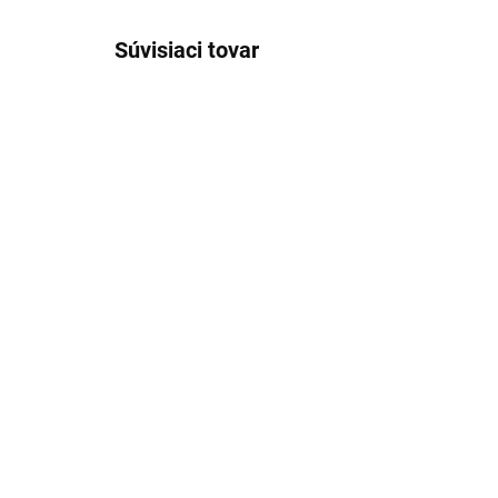
Súvisiaci tovar
SKLADOM
(>5 KS)
Silikónová forma čipka
Vy
MAŠLA ACHI
ma
PÄ
5,92 €
AC
3,
Detail