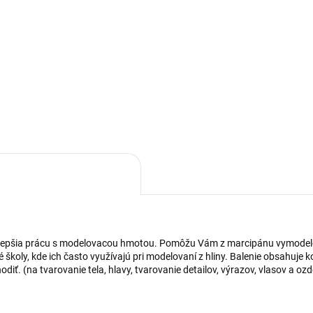
Detail
Valček na cesto vyrobený z
ušľachtilej ocele. Praktický va
rajovače na marcipán
na cesto - nevyhnutná potreb
LALOČNÝ LIST, s ktorými
každej gazdinej, ktorá rada
 pôjde zdobenie tort a
vypeká sladké aj slané dobrot
ácich zákuskov rýchlo od
y. Vykrajovače dodávame v
e 3 kusov.
ylepšia prácu s modelovacou hmotou. Pomôžu Vám z marcipánu vymodelovať
školy, kde ich často využívajú pri modelovaní z hliny. Balenie obsahuje k
ť. (na tvarovanie tela, hlavy, tvarovanie detailov, výrazov, vlasov a ozd