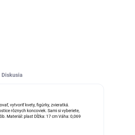
Túto stierku je možné používať na
lček
nanášanie krémov, roztieranie
a
polevy alebo na klasické
natieranie chleba chutnými
y.
nátierkami. Stierka navyše
umožňuje jej jednoduché...
Diskusia
, vytvoriť kvety, figúrky, zvieratká.
ostice rôznych koncoviek. Sami si vyberiete,
ôb. Materiál: plast Dĺžka: 17 cm Váha: 0,069