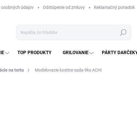
 osobných údajov
Odstúpenie od zmluvy
Reklamačný poriadok
Hľadať
IE
TOP PRODUKTY
GRILOVANIE
PÁRTY DARČEK
cie na tortu
Modelovacie kostice sada 9ks ACHI
otenia
ZNAČKA:
ACHI
5,80 €
4,72 € bez DPH
Jednotková
SKLADOM
(>5 KS)
cena: