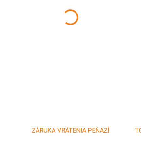
MÔŽEME DORUČIŤ DO:
11.8.2
−
+
Modelovacie a tvarovacie ko
hmotou. Pomôžu Vám z marcip
zvieratká.
DETAILNÉ INFORMÁCIE
ZÁRUKA VRÁTENIA PEŇAZÍ
T