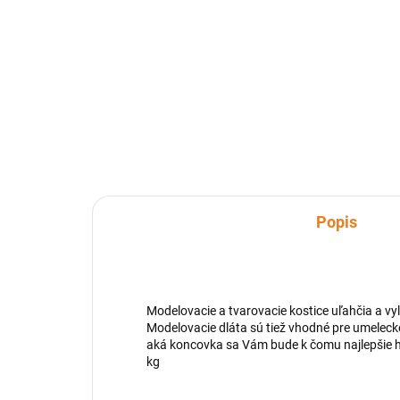
Silikónová forma na výrobu jedlej
čipky v tvare MAŠLA. Silikónová
Vyk
forma na marcipán, čokoládu a
PÄŤ
karamel.
Vám
dom
ruk
sad
Popis
Modelovacie a tvarovacie kostice uľahčia a v
Modelovacie dláta sú tiež vhodné pre umelecké 
aká koncovka sa Vám bude k čomu najlepšie hodi
kg