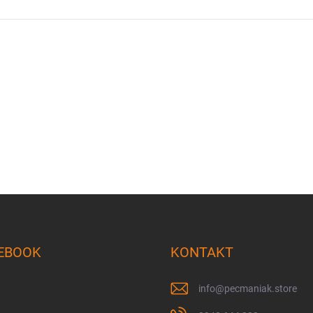
EBOOK
KONTAKT
info
@
pecmaniak.store