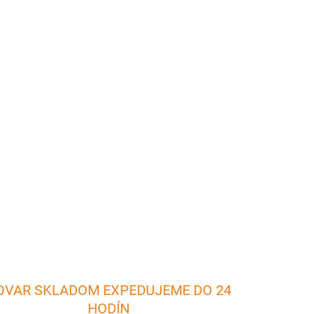
026
Pridať do košíka
stice uľahčia a vylepšia prácu s modelovacou
ánu vymodelovať, vytvoriť kvety, figúrky,
OPÝTAŤ SA
OVAR SKLADOM EXPEDUJEME DO 24
HODÍN