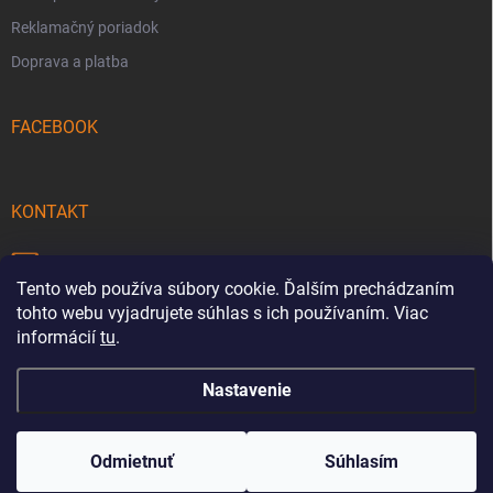
Reklamačný poriadok
Doprava a platba
FACEBOOK
KONTAKT
info
@
pecmaniak.store
Tento web používa súbory cookie. Ďalším prechádzaním
0940 644 322
tohto webu vyjadrujete súhlas s ich používaním. Viac
informácií
tu
.
Nastavenie
Copyright 2026
pecmaniak.store
. Všetky práva vyhradené.
Upraviť
nastavenie cookies
Odmietnuť
Súhlasím
Vytvoril Shoptet