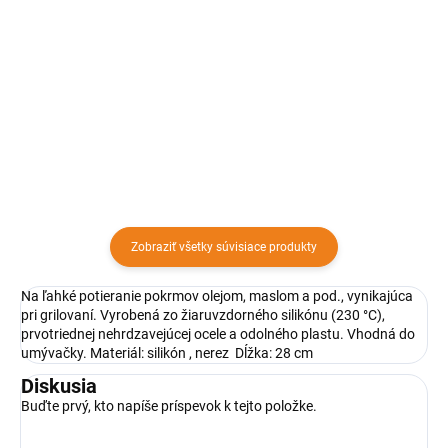
Silikónová forma na výrobu jedlej
čipky v tvare MAŠLA. Silikónová
Vykrajovače na marcipán
forma na marcipán, čokoládu a
PÄŤLALOČNÝ LIST, s ktorými Vám
karamel.
pôjde zdobenie tort a domácich
zákuskov rýchlo od ruky.
Vykrajovače dodávame v sade 3
kusov.
Zobraziť všetky súvisiace produkty
Na ľahké potieranie pokrmov olejom, maslom a pod., vynikajúca
pri grilovaní. Vyrobená zo žiaruvzdorného silikónu (230 °C),
prvotriednej nehrdzavejúcej ocele a odolného plastu. Vhodná do
umývačky. Materiál: silikón , nerez Dĺžka: 28 cm
Diskusia
Buďte prvý, kto napíše príspevok k tejto položke.