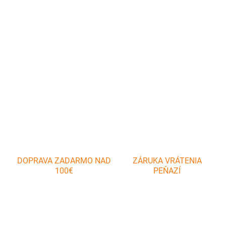
Na ľahké potieranie pokrmov olejom, maslom a pod., vynikajúca
pri grilovaní. Vyrobená zo žiaruvzdorného silikónu (230 °C),
prvotriednej nehrdzavejúcej ocele a odolného plastu.
DETAILNÉ INFORMÁCIE
OPÝTAŤ SA
DOPRAVA ZADARMO NAD
ZÁRUKA VRÁTENIA
100€
PEŇAZÍ