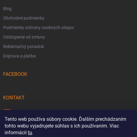
e
Blog
Obchodné podmienky
Podmienky ochrany osobných údajov
Odstúpenie od zmluvy
Reklamačný poriadok
Doprava a platba
FACEBOOK
KONTAKT
info
@
pecmaniak.store
Tento web používa súbory cookie. Ďalším prechádzaním
0940 644 322
tohto webu vyjadrujete súhlas s ich používaním. Viac
informácií
tu
.