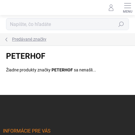
Prejsť
na
obsah
Hľadať
Predávané značky
PETERHOF
Žiadne produkty značky
PETERHOF
sa nenašli...
Z
á
p
ä
t
i
INFORMÁCIE PRE VÁS