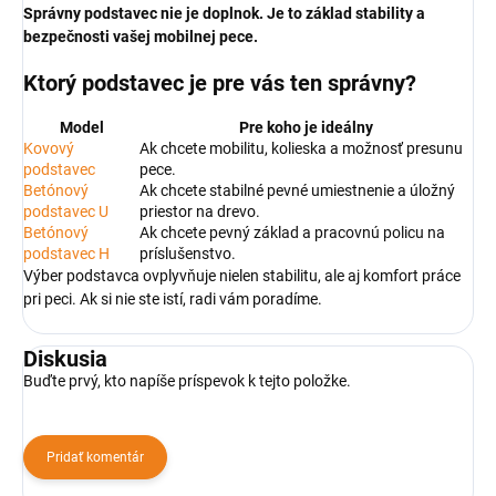
Správny podstavec nie je doplnok. Je to základ stability a
bezpečnosti vašej mobilnej pece.
Ktorý podstavec je pre vás ten správny?
Model
Pre koho je ideálny
Kovový
Ak chcete mobilitu, kolieska a možnosť presunu
podstavec
pece.
Betónový
Ak chcete stabilné pevné umiestnenie a úložný
podstavec U
priestor na drevo.
Betónový
Ak chcete pevný základ a pracovnú policu na
podstavec H
príslušenstvo.
Výber podstavca ovplyvňuje nielen stabilitu, ale aj komfort práce
pri peci. Ak si nie ste istí, radi vám poradíme.
Diskusia
Buďte prvý, kto napíše príspevok k tejto položke.
Pridať komentár