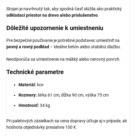
Stojan je navrhnutý tak, aby spodná časť slúžila ako praktický
odkladací priestor na drevo alebo príslušenstvo
.
Dôležité upozornenie k umiestneniu
Pre bezpečné používanie je potrebné podstavec umiestniť na
pevný a rovný podklad
– ideálne betón alebo stabilnú dlažbu.
Neodporúča sa umiestnenie na mäkký alebo nerovný povrch.
Technické parametre
Materiál:
kov
Rozmery:
šírka 61 cm, dĺžka 90 cm, výška 75 cm
Hmotnosť:
34 kg
Pri paletových zásielkach sa cena dopravy účtuje aj v prípade, ak
hodnota objednávky presiahne 100 €.