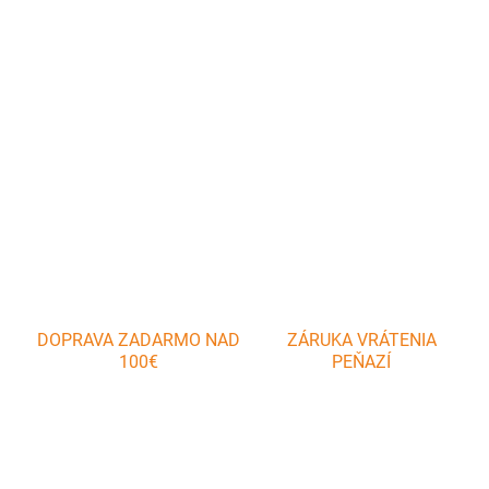
Oválny smaltovaný tanier bielej farby s čiernym okrajom s
priemerom 36 cm je vhodný na prenášanie, odkladanie ale aj
servírovanie potravín. Smaltovaný tanier dodá nádych domova
každej hostine.
DETAILNÉ INFORMÁCIE
OPÝTAŤ SA
DOPRAVA ZADARMO NAD
ZÁRUKA VRÁTENIA
100€
PEŇAZÍ