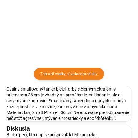
Okrúhly hlboký smaltovaný
Praktický smaltovaný RETRO 4 dl
tanierik červenej a bielej farby s
hrnček je vhodný na ohrievanie
čiernym okrajom s priemerom 20
mlieka, polievky, atď. Využijete ho
cm využijete pri servírovaní
v každej domácnosti.
polievok alebo omáčok.
Zobraziť všetky súvisiace produkty
Oválny smaltovaný tanier bielej farby s čiernym okrajom s
priemerom 36 cm je vhodný na prenášanie, odkladanie ale aj
servírovanie potravín. Smaltovaný tanier dodá nádych domova
každej hostine. Je možné jeho umývanie v umývačke riadu.
Materiál: kov, smalt Priemer: 36 cm Nepoužívajte pre odstránenie
nečistôt agresívne umývacie prostriedky alebo "drôtenku".
Diskusia
Buďte prvý, kto napíše príspevok k tejto položke.