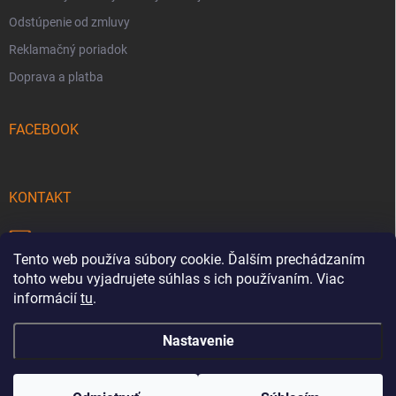
Odstúpenie od zmluvy
Reklamačný poriadok
Doprava a platba
FACEBOOK
KONTAKT
info
@
pecmaniak.store
Tento web používa súbory cookie. Ďalším prechádzaním
0940 644 322
tohto webu vyjadrujete súhlas s ich používaním. Viac
informácií
tu
.
Nastavenie
Copyright 2026
pecmaniak.store
. Všetky práva vyhradené.
Upraviť
nastavenie cookies