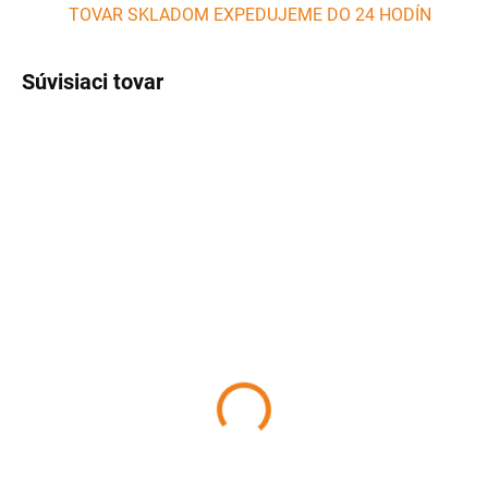
TOVAR SKLADOM EXPEDUJEME DO 24 HODÍN
Súvisiaci tovar
SKLADOM
SKLADOM
(>5 KS)
(>5 KS)
Smaltovaný hlboký
Smaltovaný hrnček
tanier s čiernym okrajom
červený 0,4 lit
20 cm BARABARA
BARABARA
6,06 €
4,30 €
Detail
Detail